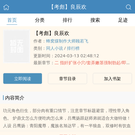
【考彪】良辰欢
首页
分类
排行
搜索
足迹
【考彪】良辰欢
作者：
蜂窝煤制作大师顾若飞
类别：
同人小说
/
排行榜
2024-03-13 02:48:12
更新时间：
最新章节：
二 指奸扩张小穴/套弄嫩茎强制勃起/即将高潮时放置戏弄
立即阅读
章节目录
加入书架
内容简介
玏元角色衍生，部分肉有重口情节，注意章节标题避雷，理性带入角
色。 炉鼎文怎么方便吃肉怎么来，吕鹰扬跟赵师弟就适合大做特做！
人设 吕鹰扬：青阳魔尊，魔族名旭达罕，有一半狼血，双修时有饮血
的爱好，如果炉鼎的血不好喝也不会要，口味比较刁。曾有一妻，亡