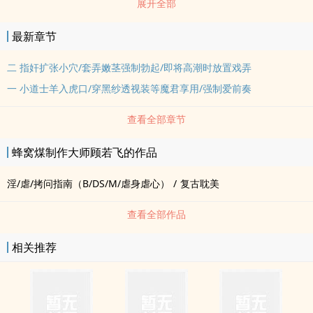
展开全部
故千年，是彪子。 首 发 + n b s h u w u . c o m + “如果连项上的人
头都保护不了的话，又怎么保护你所珍视之物呢？” “吕鹰扬·旭达罕，
最新章节
是青阳的王，也是青阳的狼。” 赵师弟：父母双亡首 发 + y i n m i s h
u w u+ e m o s h u w u . c o m + . c o m + 的蜀山普普首 发 + y o u
二 指奸扩张小穴/套弄嫩茎强制勃起/即将高潮时放置戏弄
w u s h u w u . c o m + 通通小道士，修为低，资质差，除了长了一
一 小道士羊入虎口/穿黑纱透视装等魔君享用/强制爱前奏
张跟魔尊亡妻彪一样绝世的脸以外没有别的突出特点，如果有就是腿
长，胸大，耐干。 捉妖途中坠入魔界裂隙，受重伤濒死，同门相+ n
查看全部章节
b s h u w u . c o m + 残时被吕鹰扬闻着血味找到救下，表面是做炉
蜂窝煤制作大师顾若飞的作品
鼎，后来被喂了生子药，怀了老吕的孩子，正宫非咱们阿元莫属。 因
为是个没有名字的龙套所以随便取首 发 + y i n m i s h u w u . c o m
淫/虐/拷问指南（B/DS/M/虐身虐心）
/
复古耽美
+ 了，理性带入，理性带入。 涉及：强制/人兽/多p/捆绑/生子/孕期
play/野战 炉鼎梗来源大眼上清画月影太太，有授权，一直拖着没
查看全部作品
写，周更选手艰难更新之路首 发 + y o u w u s h u w u . c o m + 再
度开启。
相关推荐