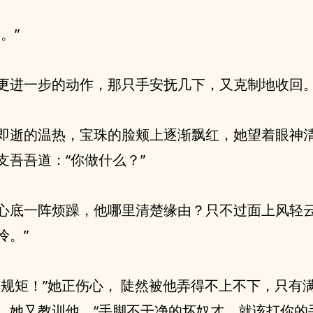
。”
更进一步的动作，那只手安抚几下，又克制地收回
即逝的温热，宝珠的脸颊上逐渐飘红，她望着眼神
支吾吾道：“你做什么？”
心底一阵烦躁，他哪里清楚缘由？只不过面上风轻云
怜。”
守规矩！”她正伤心， 陡然被他弄得不上不下，只有
，她又教训他，“手脚不干净的坏奴才，就该打你的