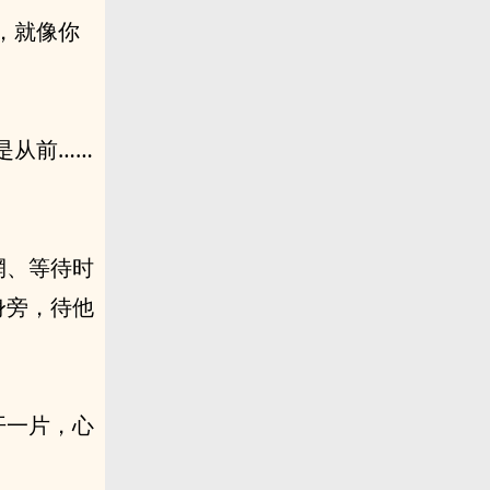
，就像你
是从前……
惘、等待时
身旁，待他
开一片，心