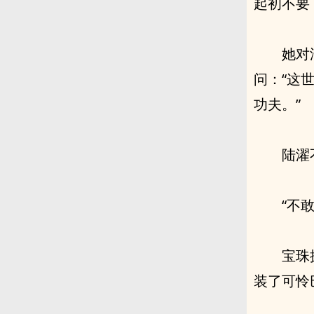
起初不要
她对
问：“这
功夫。”
陆濯
“不
宝珠
装了可怜