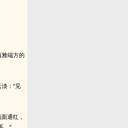
。
清雅端方的
淡：“见
满面通红，
手。”