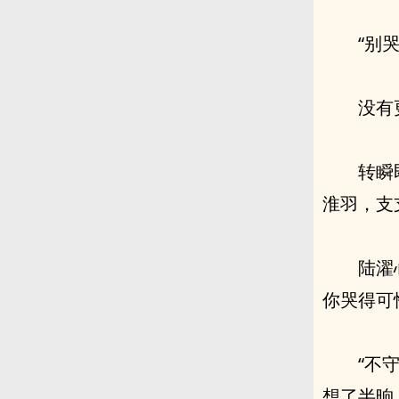
“别哭
没有
转瞬
淮羽，支
陆濯
你哭得可
“不
想了半晌