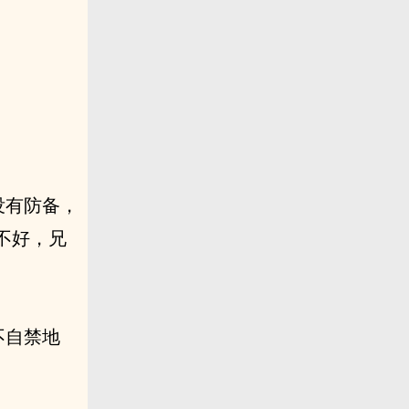
没有防备，
不好，兄
不自禁地