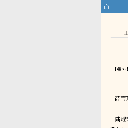
【番外
薛宝
陆濯