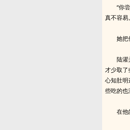
“你
真不容易
她把
陆濯
才少取了
心知肚明
些吃的也
在他