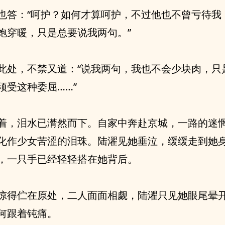
也答：“呵护？如何才算呵护，不过他也不曾亏待我
饱穿暖，只是总要说我两句。”
此处，不禁又道：“说我两句，我也不会少块肉，只
须受这种委屈……”
着，泪水已潸然而下。自家中奔赴京城，一路的迷
化作少女苦涩的泪珠。陆濯见她垂泣，缓缓走到她
，一只手已经轻轻搭在她背后。
惊得伫在原处，二人面面相觑，陆濯只见她眼尾晕
何跟着钝痛。