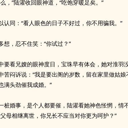
什么，”陆濯收回眼神道，“吃饱穿暖足矣。”
以认同：“看人眼色的日子不好过，你不用骗我。”
多想，忍不住笑：“你试过？”
中要看兄嫂的眼神度日，宝珠早有体会，她对淮羽
中苦闷诉说：“我是要出阁的岁数，留在家里做姑娘
也满头劲催我成婚。”
一桩婚事，是个人都要催，陆濯看她神色怅惘，情
然父母相继离世，你兄长不应当对你更为呵护？”