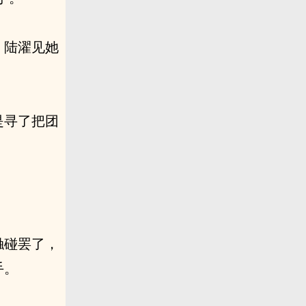
。陆濯见她
是寻了把团
触碰罢了，
手。