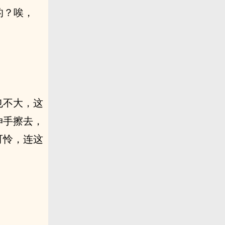
的？唉，
也不大，这
伸手擦去，
可怜，连这