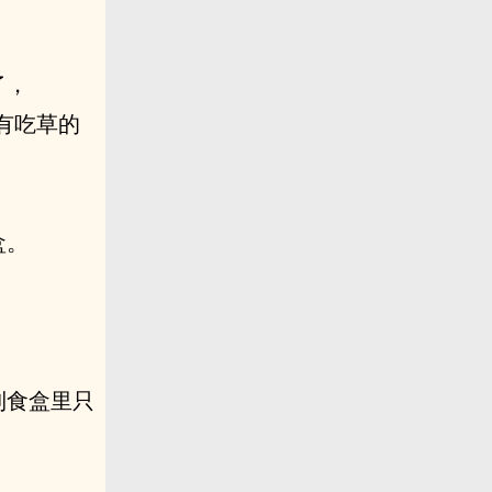
了，
有吃草的
盒。
到食盒里只