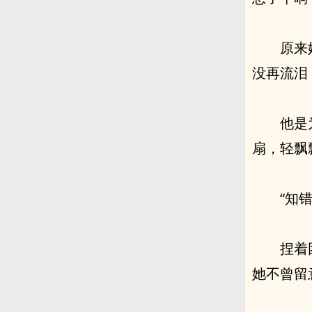
原来
没再流泪
他是
扇，轻飘
“知
捏着
她不曾留