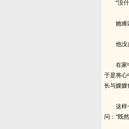
“没
她难
他没
在家
于是将心
长与嫂嫂
这样
问：“既