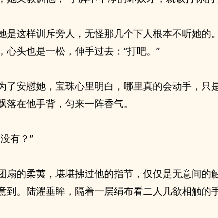
她是这样训斥旁人，无怪那几个下人根本不听她的
，心头也是一松，伸手过去：“打吧。”
为了安慰她，宝珠心里明白，哪里真的会动手，只
飘落在他手背，匀来一阵香气。
错没有？”
团扇的柔荑，堪堪拂过他的指节，仅仅是无意间的
意到。陆濯垂眸，隔着一层绢布看二人几欲相触的