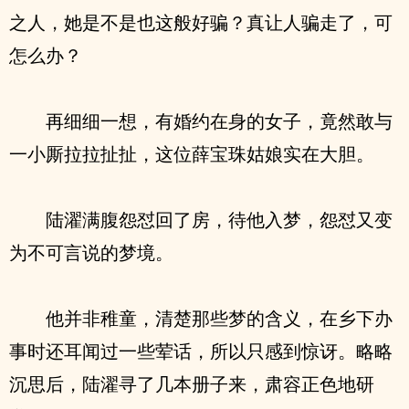
之人，她是不是也这般好骗？真让人骗走了，可
怎么办？
再细细一想，有婚约在身的女子，竟然敢与
一小厮拉拉扯扯，这位薛宝珠姑娘实在大胆。
陆濯满腹怨怼回了房，待他入梦，怨怼又变
为不可言说的梦境。
他并非稚童，清楚那些梦的含义，在乡下办
事时还耳闻过一些荤话，所以只感到惊讶。略略
沉思后，陆濯寻了几本册子来，肃容正色地研