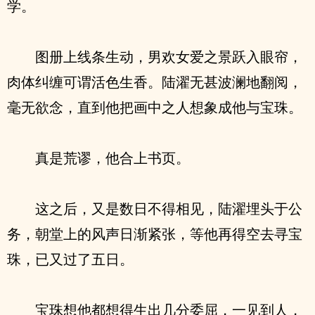
学。
图册上线条生动，男欢女爱之景跃入眼帘，
肉体纠缠可谓活色生香。陆濯无甚波澜地翻阅，
毫无欲念，直到他把画中之人想象成他与宝珠。
真是荒谬，他合上书页。
这之后，又是数日不得相见，陆濯埋头于公
务，朝堂上的风声日渐紧张，等他再得空去寻宝
珠，已又过了五日。
宝珠想他都想得生出几分委屈，一见到人，