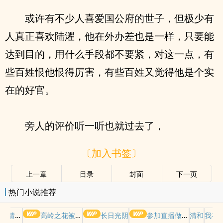
或许有不少人喜爱国公府的世子，但极少有
人真正喜欢陆濯，他在外办差也是一样，只要能
达到目的，用什么手段都不要紧，对这一点，有
些百姓恨他恨得厉害，有些百姓又觉得他是个实
在的好官。
旁人的评价听一听也就过去了，
〔加入书签〕
上一章
目录
封面
下一页
热门小说推荐
哭请摆好
高岭之花被权贵轮了后
长日光阴
参加直播做爱综艺后我火了(NPH)
清和
我在