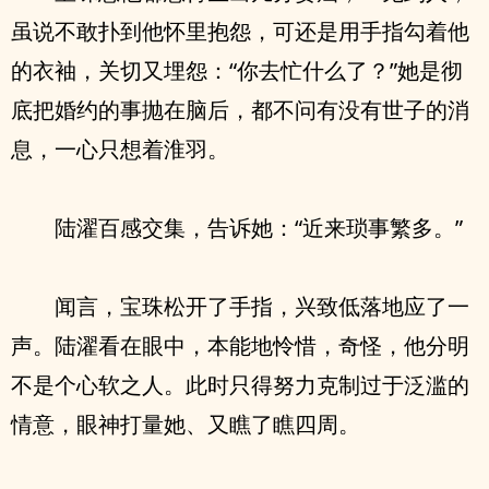
虽说不敢扑到他怀里抱怨，可还是用手指勾着他
的衣袖，关切又埋怨：“你去忙什么了？”她是彻
底把婚约的事抛在脑后，都不问有没有世子的消
息，一心只想着淮羽。
陆濯百感交集，告诉她：“近来琐事繁多。”
闻言，宝珠松开了手指，兴致低落地应了一
声。陆濯看在眼中，本能地怜惜，奇怪，他分明
不是个心软之人。此时只得努力克制过于泛滥的
情意，眼神打量她、又瞧了瞧四周。