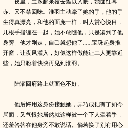
夜里，宝珠翻来覆去难以入眠，她面红耳
赤、又不禁回味。淮羽主动牵了她的手，他的手
生得真漂亮，和他的面庞一样，叫人赏心悦目，
几根手指缠在一起，她不敢瞧他，只是凑到了他
身旁。他才刚走，自己就想他了……宝珠起身推
开窗，让夜风灌入，好似这样做能让二人更靠近
些，她只盼着快快再见到淮羽。
陆濯回府路上就面色不好。
他后悔用这身份接触她，弄巧成拙有了如今
局面，又气恨她居然就这样被一个下人牵着手，
还羞答答在他身旁不敢说话。倘若换了别有用心