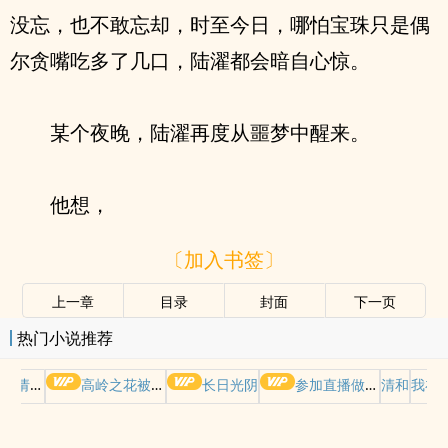
没忘，也不敢忘却，时至今日，哪怕宝珠只是偶
尔贪嘴吃多了几口，陆濯都会暗自心惊。
某个夜晚，陆濯再度从噩梦中醒来。
他想，
〔加入书签〕
上一章
目录
封面
下一页
热门小说推荐
哭请摆好
高岭之花被权贵轮了后
长日光阴
参加直播做爱综艺后我火了(NPH)
清和
我在