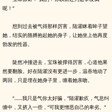
呢！”
想到过去被气得那样厉害，陆濯眯着眸子望
她，结实的胳膊抱起她的身子，让她坐上他再度
勃发的性器。
陡然冲撞进去，宝珠被撑得厉害，心道他果
然要翻脸。好在陆濯没有更进一步，温吞地动了
两回，只是埋在她身子里，缠着她亲吻。
“……我只是气你太好骗，”陆濯歉疚，气息纠
缠中，又挤入一些，“可我更憎恶自己的卑劣。”