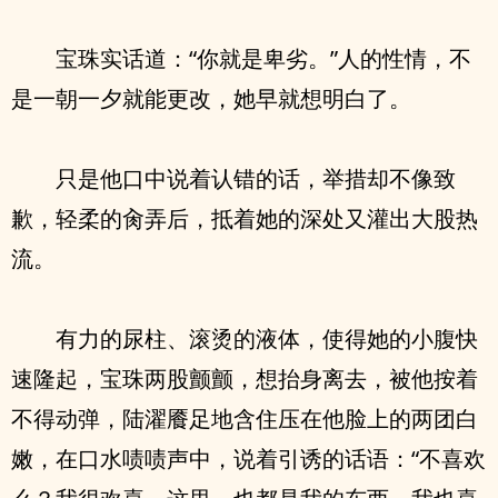
宝珠实话道：“你就是卑劣。”人的性情，不
是一朝一夕就能更改，她早就想明白了。
只是他口中说着认错的话，举措却不像致
歉，轻柔的肏弄后，抵着她的深处又灌出大股热
流。
有力的尿柱、滚烫的液体，使得她的小腹快
速隆起，宝珠两股颤颤，想抬身离去，被他按着
不得动弹，陆濯餍足地含住压在他脸上的两团白
嫩，在口水啧啧声中，说着引诱的话语：“不喜欢