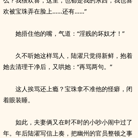
么？我很欢喜，这里，也都是我的东西，我也喜
欢被宝珠弄在脸上……还有……”
她捂住他的嘴，气道：“淫贱的坏奴才！”
久不听她这样骂人，陆濯只觉得新鲜，抱着
她去清理干净后，又哄她：“再骂两句。”
这人挨骂还上瘾？宝珠拿不准他的怪癖，闭
着眼装睡。
如此，夫妻俩又在时不时的小吵小闹中过了
年。年后陆濯写信上奏，把幽州的官员整顿之事