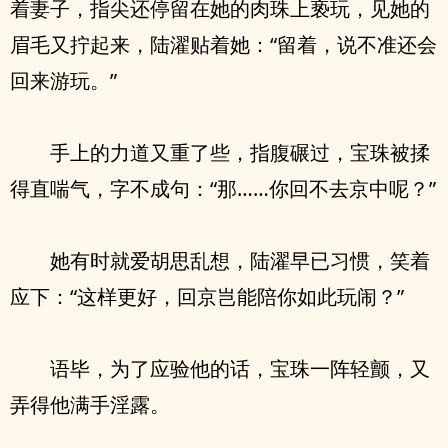
着妻子，指尖还停留在她的肉珠上亵玩，见她的
眉毛又拧起来，陆濯贴着她：“留着，说不准还会
回来游玩。”
手上的力道又重了些，指腹碾过，宝珠被揉
得直喘气，字不成句：“那……你回不去京中呢？”
她有时就爱胡思乱想，陆濯早已习惯，笑着
应下：“这样更好，回京岂能陪你如此玩闹？”
语毕，为了应验他的话，宝珠一阵轻颤，又
弄得他满手淫露。