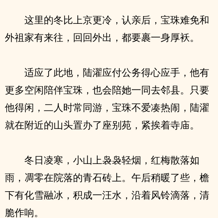
这里的冬比上京更冷，认亲后，宝珠难免和
外祖家有来往，回回外出，都要裹一身厚袄。
适应了此地，陆濯应付公务得心应手，他有
更多空闲陪伴宝珠，也会陪她一同去邻县。只要
他得闲，二人时常同游，宝珠不爱凑热闹，陆濯
就在附近的山头置办了座别苑，紧挨着寺庙。
冬日凌寒，小山上袅袅轻烟，红梅散落如
雨，凋零在院落的青石砖上。午后稍暖了些，檐
下有化雪融冰，积成一汪水，沿着风铃滴落，清
脆作响。