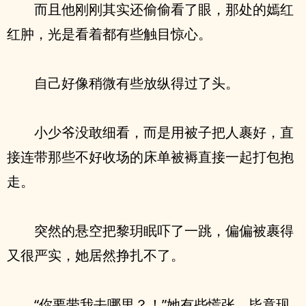
而且他刚刚其实还偷偷看了眼，那处的嫣红
红肿，光是看着都有些触目惊心。
自己好像稍微有些放纵得过了头。
小少爷没敢细看，而是用被子把人裹好，直
接连带那些不好收场的床单被褥直接一起打包抱
走。
突然的悬空把黎玥眠吓了一跳，偏偏被裹得
又很严实，她居然挣扎不了。
“你要带我去哪里？！”她有些慌张，毕竟现