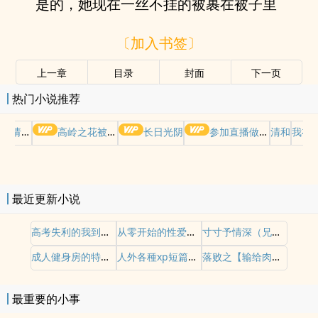
是的，她现在一丝不挂的被裹在被子里
〔加入书签〕
上一章
目录
封面
下一页
热门小说推荐
哭请摆好
高岭之花被权贵轮了后
长日光阴
参加直播做爱综艺后我火了(NPH)
清和
我在
最近更新小说
高考失利的我到乡下小姨妈家
从零开始的性爱肉鸽游戏！
寸寸予情深（兄妹骨科gb/sp）
成人健身房的特殊合約
人外各種xp短篇合集
落败之【输给肉棒的女警重置版】
最重要的小事