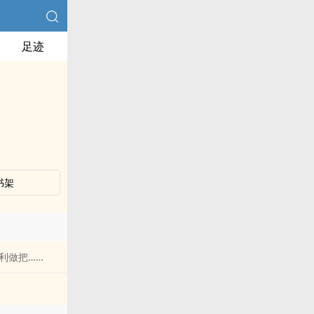
足迹
书架
利做把……