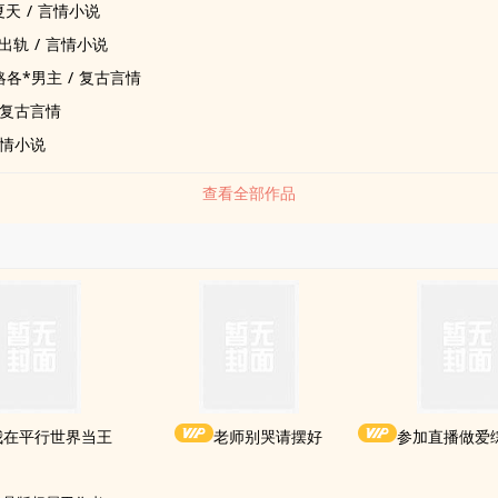
夏天
/
言情小说
出轨
/
言情小说
略各*男主
/
复古言情
复古言情
情小说
查看全部作品
我在平行世界当王
老师别哭请摆好
参加直播做爱综艺后我火