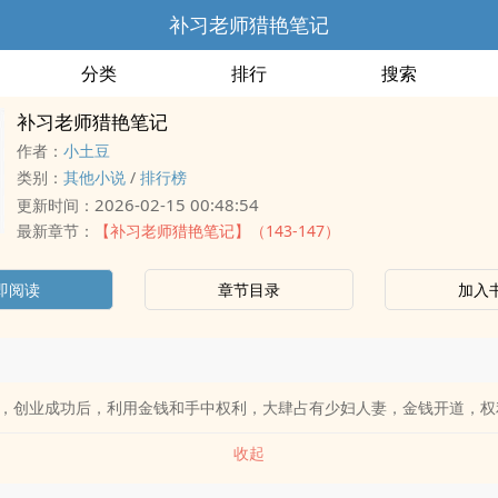
补习老师猎艳笔记
分类
排行
搜索
补习老师猎艳笔记
作者：
小土豆
类别：
其他小说
/
排行榜
2026-02-15 00:48:54
更新时间：
最新章节：
【补习老师猎艳笔记】（143-147）
即阅读
章节目录
加入
，创业成功后，利用金钱和手中权利，大肆占有少妇人妻，金钱开道，权
收起