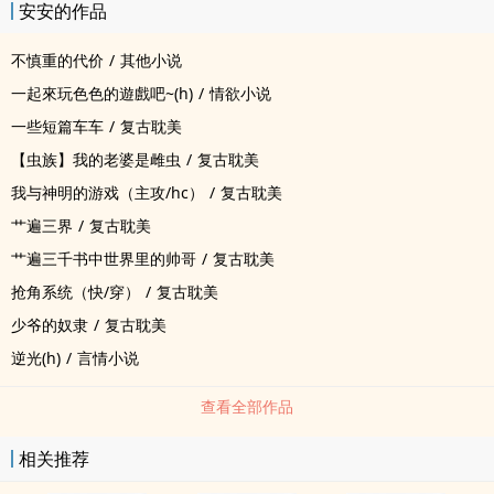
安安的作品
不慎重的代价
/
其他小说
一起來玩色色的遊戲吧~(h)
/
情欲小说
一些短篇车车
/
复古耽美
【虫族】我的老婆是雌虫
/
复古耽美
我与神明的游戏（主攻/hc）
/
复古耽美
艹遍三界
/
复古耽美
艹遍三千书中世界里的帅哥
/
复古耽美
抢角系统（快/穿）
/
复古耽美
少爷的奴隶
/
复古耽美
逆光(h)
/
言情小说
查看全部作品
相关推荐