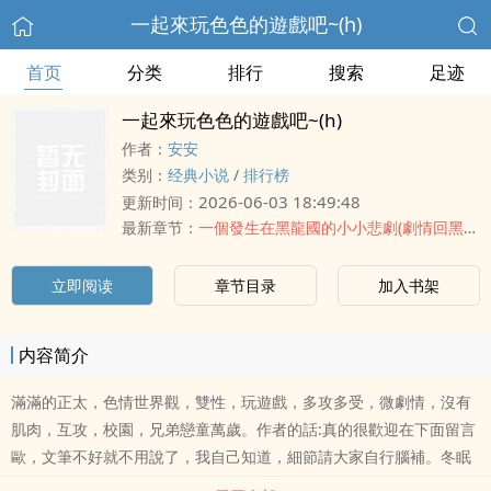
一起來玩色色的遊戲吧~(h)
首页
分类
排行
搜索
足迹
一起來玩色色的遊戲吧~(h)
作者：
安安
类别：
经典小说
/
排行榜
2026-06-03 18:49:48
更新时间：
最新章节：
一個發生在黑龍國的小小悲劇(劇情回黑暗慎入)
立即阅读
章节目录
加入书架
内容简介
滿滿的正太，色情世界觀，雙性，玩遊戲，多攻多受，微劇情，沒有
肌肉，互攻，校園，兄弟戀童萬歲。作者的話:真的很歡迎在下面留言
歐，文筆不好就不用說了，我自己知道，細節請大家自行腦補。冬眠
型寫手。