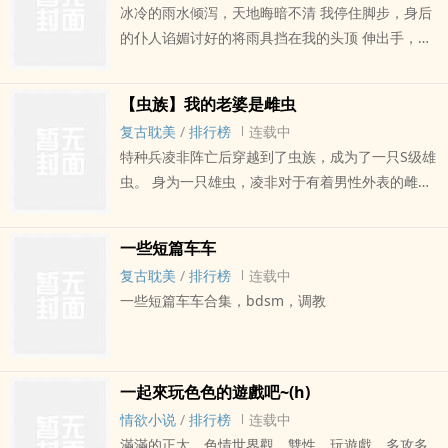
冰冷的雨水倾泻，天地晦暗不清 我停住脚步，身后
的仆人谄媚讨好的将雨具挡在我的头顶 伸出手，皮
质手套上金色的华美家徽折射着暗哑的金光 我捏住
了眼前这个脏兮兮的奴隶的下颏，让这个倒在水泊
【虫族】我的老婆是雌虫
中，宛如死肉般一动不动的人头颅向上扬起，露出
复古耽美
/
排行榜
连载中
凌乱黑发下苍白的脸 紧闭的双眼睁开了 他顺着我的
特种兵凌非阵亡后穿越到了虫族，成为了一只S级雄
力度抬起头，定定地注视着我。明明狼狈又低贱的
虫。 身为一只雄虫，凌非对于有着男性外表的雌虫
模样，却高高在上的，平静无波地直视着我的眼
不感兴趣，但在雌多雄少的虫族，自然不会放任他
睛。 我安静地回望过去，回望着那片美丽压抑的鎏
一只S级雄虫不结婚。于是，他遭遇到了一场硬核催
金色 找到你了 我的，神明大人 ＊＊＊＊＊＊＊ 纯
一些短篇车车
婚，并以最快的速度与一只雌虫将军郑博轩领了
白之地，神明抬起头望着他，向他发出邀请 ———
复古耽美
/
排行榜
连载中
证。 恰好郑博轩也是同样的心思，于是，两虫一拍
要和我，玩一场游戏吗？ 于是跨越无数的世界与时
一些短篇车车合集，bdsm，调教
即合，以最快的速度展开了繁衍大计。 然而，在品
间的漂泊者停下脚步，第一次驻足 当我的身躯被分
尝了这只雌虫的美味之后，凌非却仿佛打开了一扇
食，当我的权柄被窃取，当命运走向人为的扭曲支
新世界的大门，从此欲罢不能 主cp美强，一对一 雌
离。你是否能寻找到我的碎片，将我从永恒的沉睡
多雄少，一雄多雌的设定
中再次唤醒？ “这是我与神明的游戏” “我也终将太阳
一起來玩色色的遊戲吧~(h)
私有，拥入怀中” 我沉睡的爱人，祝你在那一片近乎
情欲小说
/
排行榜
连载中
永恒的宁静中获得安宁与美梦 但无需为此而感到悲
滿滿的正太，色情世界觀，雙性，玩遊戲，多攻多