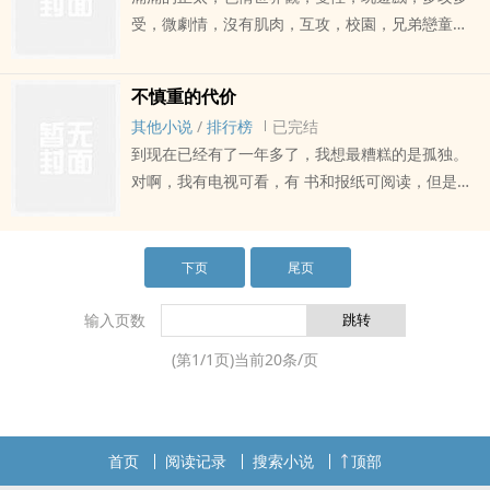
伤 我终将前往那座至高的神殿，去唤醒沉眠于纯白
受，微劇情，沒有肌肉，互攻，校園，兄弟戀童萬
的你 神因爱而永存 ＊＊＊＊＊＊＊ 前排提醒： 1、
歲。作者的話:真的很歡迎在下面留言歐，文筆不好
西幻背景，多种族，读作np写作1vs1 2、主攻文，
就不用說了，我自己知道，細節請大家自行腦補。
不慎重的代价
正文第三人称 3、根据剧情选择洁与不洁，如果很
有想看的劇情可以說，我會考慮寫
在意请现在转身赶紧跑 4、文风多变情绪化选手，
其他小说
/
排行榜
已完结
正在学习如何写肉，希望自己的文字能够让写的人
到现在已经有了一年多了，我想最糟糕的是孤独。
和看的人都感到开心吖～
对啊，我有电视可看，有 书和报纸可阅读，但是缺
少人的陪伴是不可忍受的。 蓓姬是我唯一的陪伴
者，但她的陪伴由于她令我承受的痛苦和羞辱让她
并不 总是受到欢迎。是啊，老实说，还有其它的人
下页
尾页
来看我，但他们全部都是为蓓姬工 作的。他们只能
增加我的耻辱，我想我还是不全告诉你们的好。
输入页数
(第
1
/
1
页)当前
20
条/页
首页
阅读记录
搜索小说
顶部