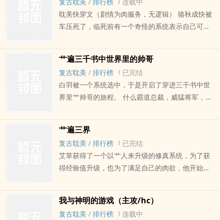
复古耽美
/
排行榜
连载中
耽美快穿文（剧情为肉服务，无逻辑） 骆秋成快被
车压死了，临死前有一个奇怪的系统表示自己可以
无痛复活他，骆秋成一口答应了。
艹遍三千书中世界里的帅哥
复古耽美
/
排行榜
已完结
白羽被一个系统选中，于是开启了穿进三千书中世
界里艹帅哥的旅程。 什么霸道总裁，威猛将军，修
真大佬，星际战神等等，统统被他按在身下艹哭！
艹遍三界
复古耽美
/
排行榜
已完结
艾草获得了一个以艹人来升级的修真系统，为了获
得经验值升级，也为了满足自己的肉欲，他开始了
艹遍三界之路。 本文纯属虚构，不要学
我与神明的游戏（主攻/hc）
复古耽美
/
排行榜
连载中