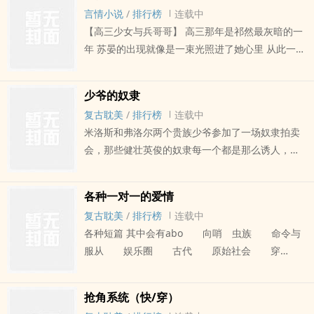
冬眠型寫手。
言情小说
/
排行榜
连载中
【高三少女与兵哥哥】 高三那年是祁然最灰暗的一
年 苏晏的出现就像是一束光照进了她心里 从此一发
不可收拾 逆光而行 无怨无+ s i m i s h u w u . @ g
m a i l . c o m 获 取 最 新 地 址 + 悔 （治愈向的H
少爷的奴隶
文）
复古耽美
/
排行榜
连载中
米洛斯和弗洛尔两个贵族少爷参加了一场奴隶拍卖
会，那些健壮英俊的奴隶每一个都是那么诱人，然
而两人带的钱不够，也只能各自挑最中意的那个买
了。
各种一对一的爱情
复古耽美
/
排行榜
连载中
各种短篇 其中会有abo 向哨 虫族 命令与
服从 娱乐圈 古代 原始社会 穿
越 重生各种梗 一如既往的肉 中间会有虐，结局
he
抢角系统（快/穿）