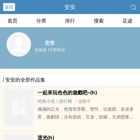
安安
返回
首页
分类
排行
搜索
足迹
安安
共收录 12 部作品
安安的全部作品集
一起來玩色色的遊戲吧~(h)
经典小说
/
排行榜
连载中
滿滿的正太，色情世界觀，雙性，玩遊戲，多攻多
受，微劇情，沒有肌肉，互攻，校園，兄弟戀童萬
歲。作者的話:真的很歡迎在下面留言歐，文筆不好
就不用說了，我自己知道，細節請大家自行腦補。
逆光(h)