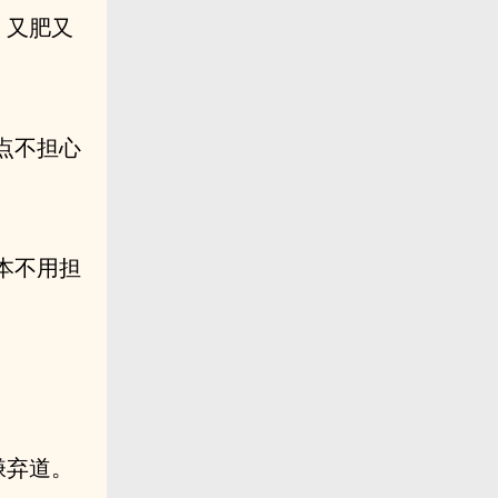
，又肥又
点不担心
本不用担
嫌弃道。