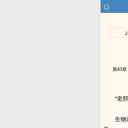
第43章
“老
生物