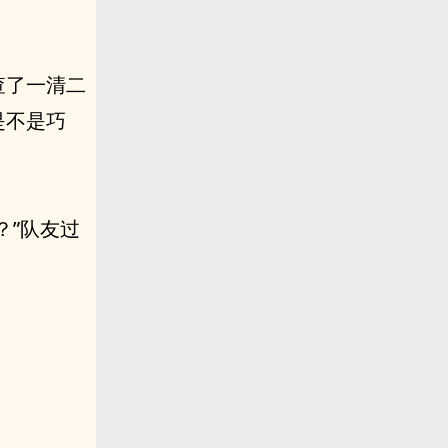
查了一清二
是不是巧
？”队友过