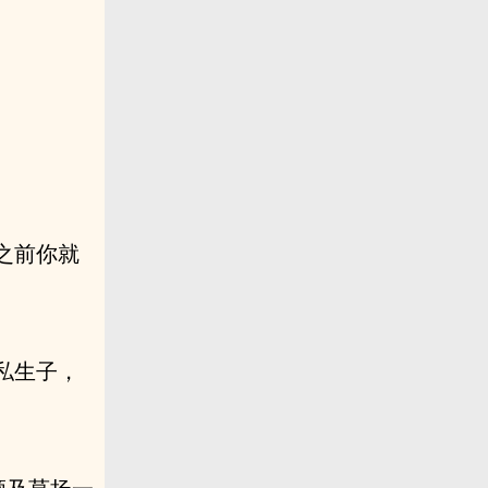
之前你就
私生子，