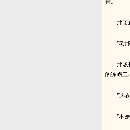
骨。
邢暖
“老
邢暖
的连帽卫
“这
“不