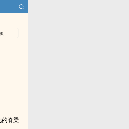
页
她的脊梁