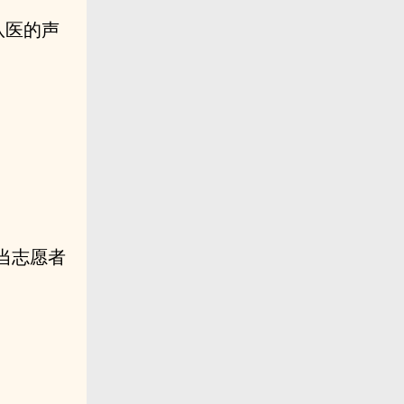
队医的声
当志愿者