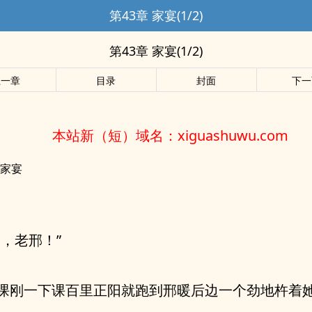
第43章 家宴(1/2)
第43章 家宴(1/2)
上一章
目录
封面
下一
本站新（短）域名：xiguashuwu.com
 家宴
邢，老邢！”
课刚一下课百里正阳就跑到邢暖后边一个劲地杵着