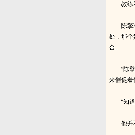
教练
陈擎
处，那个
合。
“陈
来催促着
“知
他并