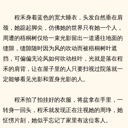
程禾身着蓝色的宽大睡衣，头发自然垂在肩
颈，她踮起脚尖，仿佛她的世界只有她一个人，
周遭的梧桐树仅给一束光影留出一道通往地面的
缝隙，缝隙随时因为风的吹动而被梧桐树叶遮
挡，可偏偏无论风如何吹动枝叶，光就是落在程
禾的肩背，让在屋子里的人只要扫视过院落就一
定能够看见光影和置身光影的人。
程禾拍了拍挂好的衣服，将盆拿在手里，一
转身一回头，程禾就发现正在注视她的周琤，她
怔愣片刻，她似乎忘记了家里有这位客人。