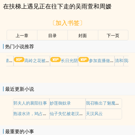
在扶梯上遇见正在往下走的吴雨萱和周嫒
〔加入书签〕
上一章
目录
封面
下一页
热门小说推荐
哭请摆好
高岭之花被权贵轮了后
长日光阴
参加直播做爱综艺后我火了(NPH)
清和
我在
最近更新小说
郭夫人的襄阳往事
妙莲御奴录
我召唤出了魅魔妈妈
熟读水浒，鸠占鹊巢
仙子失忆被老汉捡去
天汉风云
最重要的小事