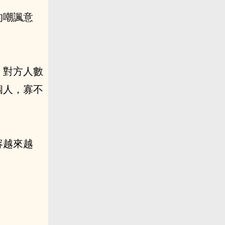
的嘲諷意
。對方人數
個人，寡不
容越來越