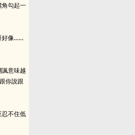
嘴角勾起一
好像……
嘲諷意味越
跟你說跟
至忍不住低