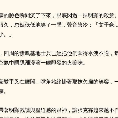
霖的臉色瞬間沉了下來，眼底閃過一抹明顯的殺意
很久，忽然低低地笑了一聲，聲音陰冷：「文子豪…
小。」
，四周的悽鳳基地士兵已經把他們圍得水洩不通，
空氣中隱隱瀰漫著一觸即發的火藥味。
豪雙手叉在腰間，嘴角始終掛著那抹欠扁的笑容，
霖。
帶著明顯戲謔與壓迫感的眼神，讓張克霖越來越不