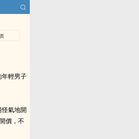
页
的年輕男子
陽怪氣地開
開價，不