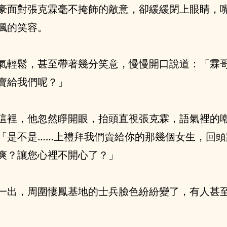
豪面對張克霖毫不掩飾的敵意，卻緩緩閉上眼睛，
諷的笑容。
氣輕鬆，甚至帶著幾分笑意，慢慢開口說道：「霖哥
賣給我們呢？」
這裡，他忽然睜開眼，抬頭直視張克霖，語氣裡的
「是不是……上禮拜我們賣給你的那幾個女生，回頭
爽？讓您心裡不開心了？」
一出，周圍悽鳳基地的士兵臉色紛紛變了，有人甚