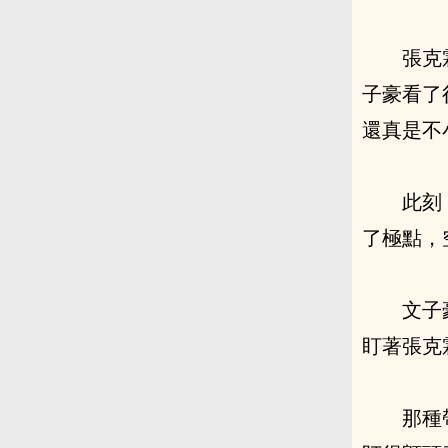
張克
子豪看了
還真是不
此刻
了極點，
文子
盯著張克
那種