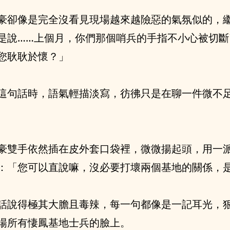
豪卻像是完全沒看見現場越來越險惡的氣氛似的，
是說……上個月，你們那個哨兵的手指不小心被切斷
您耿耿於懷？」
這句話時，語氣輕描淡寫，彷彿只是在聊一件微不
豪雙手依然插在皮外套口袋裡，微微揚起頭，用一
：「您可以直說嘛，沒必要打壞兩個基地的關係，
話說得極其大膽且毒辣，每一句都像是一記耳光，
場所有悽鳳基地士兵的臉上。