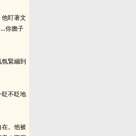
。他盯著文
…你膽子
氣氛緊繃到
一眨不眨地
自在。他被