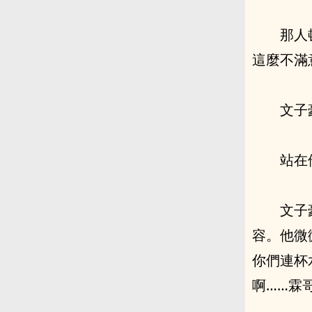
那人
這麼不滿
文子
站在
文子
容。他微
你們連杯
啊……霖