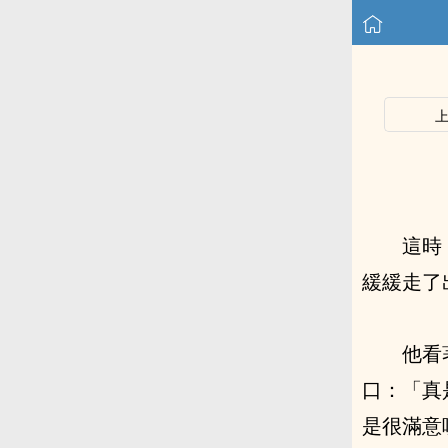
這時
緩緩走了
他看
口：「真
是很滿意