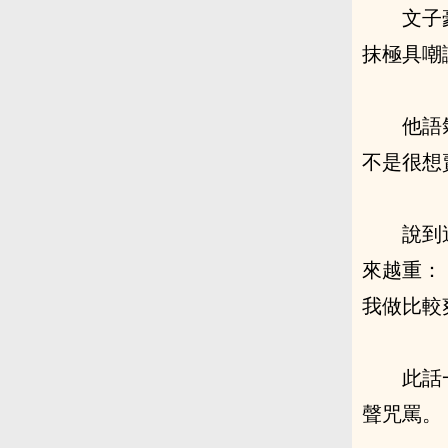
文子
抹極具嘲
他語
不是很想
說到
來越重：
我做比較
此話
聲咒罵。