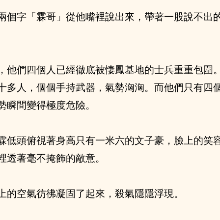
兩個字「霖哥」從他嘴裡說出來，帶著一股說不出
，他們四個人已經徹底被悽鳳基地的士兵重重包圍
十多人，個個手持武器，氣勢洶洶。而他們只有四
勢瞬間變得極度危險。
霖低頭俯視著身高只有一米六的文子豪，臉上的笑
裡透著毫不掩飾的敵意。
上的空氣彷彿凝固了起來，殺氣隱隱浮現。