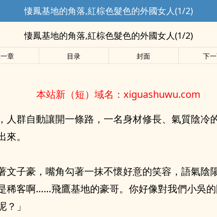
悽鳳基地的角落,紅棕色髮色的外國女人(1/2)
悽鳳基地的角落,紅棕色髮色的外國女人(1/2)
上一章
目录
封面
下一
本站新（短）域名：xiguashuwu.com
，人群自動讓開一條路，一名身材修長、氣質陰冷
出來。
著文子豪，嘴角勾著一抹不懷好意的笑容，語氣陰
是稀客啊……飛鷹基地的豪哥。你好像對我們小吳的
呢？」