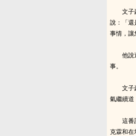
文子
說：「還
事情，讓
他說
事。
文子
氣繼續道
這番
克霖和在