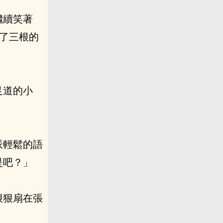
繼續笑著
了三根的
足道的小
派輕鬆的語
是吧？」
狠狠扇在張