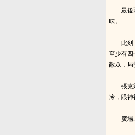
最後
味。
此刻
至少有四
敵眾，局
張克
冷，眼神
廣場