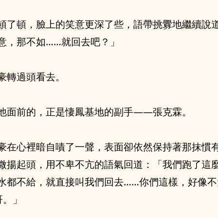
頓了頓，臉上的笑意更深了些，語帶挑釁地繼續說
意，那不如……就回去吧？」
豪轉過頭看去。
他面前的，正是悽鳳基地的副手——張克霖。
豪在心裡暗自嘖了一聲，表面卻依然保持著那抹慣
微揚起頭，用不卑不亢的語氣回道：「我們跑了這
水都不給，就直接叫我們回去……你們這樣，好像不
哥。」