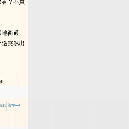
麼看？不買
張地衝過
那邊突然出
页
清和
我在平行世界当王