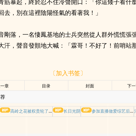
青筋暴起，終於忍不住冷聲開口：「你這矮子看什
回去，別在這裡陰陽怪氣的看著我！」
音剛落，一名悽鳳基地的士兵突然從人群外慌慌張
大汗，聲音發顫地大喊：「霖哥！不好了！前哨站
〔加入书签〕
上一章
目录
封面
下一
推荐
高岭之花被权贵轮了后
长日光阴
参加直播做爱综艺后我火了(NPH)