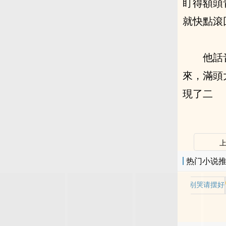
盯得額頭
就快點滾
他話
來，滿頭
現了二
热门小说
老师别哭请摆好