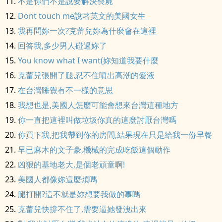
不是你們不是說要解決喪屍
Dont touch me說著英文的美國女生
我再問妳一次?克蕾兒妳為什麼會在這裡
回答我,多少男人碰過妳了
You know what I want(妳知道我要什麼
克蕾兒張開了腿,忍不住噴出高潮的愛液
在台灣睡覺有不一樣的意思
我想也是,美國人怎麼可能會想來台灣這種地方
你一直把這裡叫做垃圾你真的這麼討厭台灣嗎
你買下我,把我帶到你的房間,結果現在只是給我一份早餐
早已麻木的文子豪,機械的完成吃飯這個動作
凶狠的基地老大,是個老頑童啊!
美國人都像妳這麼煩嗎
腿打開?這不就是妳想要我做的事嗎
克蕾兒快撐不住了,需要逼她發洩出來