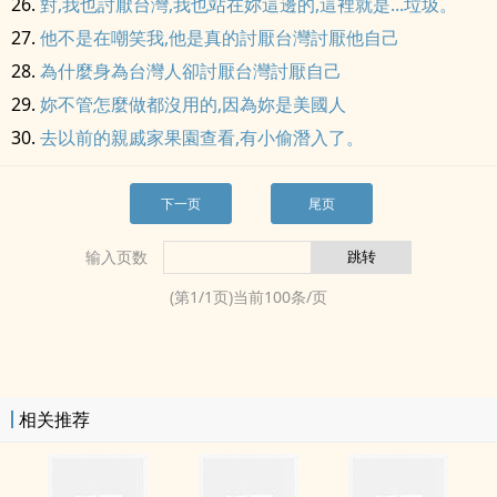
對,我也討厭台灣,我也站在妳這邊的,這裡就是...垃圾。
他不是在嘲笑我,他是真的討厭台灣討厭他自己
為什麼身為台灣人卻討厭台灣討厭自己
妳不管怎麼做都沒用的,因為妳是美國人
去以前的親戚家果園查看,有小偷潛入了。
下一页
尾页
输入页数
(第
1
/
1
页)当前
100
条/页
相关推荐