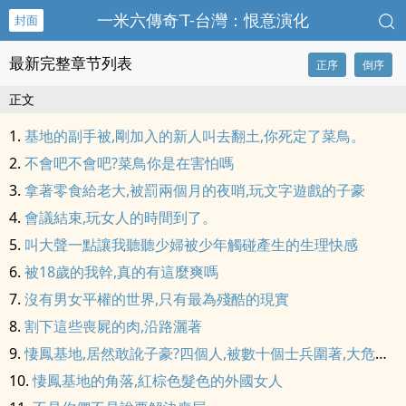
一米六傳奇˙T-台灣：恨意演化
封面
最新完整章节列表
正序
倒序
正文
基地的副手被,剛加入的新人叫去翻土,你死定了菜鳥。
不會吧不會吧?菜鳥你是在害怕嗎
拿著零食給老大,被罰兩個月的夜哨,玩文字遊戲的子豪
會議結束,玩女人的時間到了。
叫大聲一點讓我聽聽少婦被少年觸碰產生的生理快感
被18歲的我幹,真的有這麼爽嗎
沒有男女平權的世界,只有最為殘酷的現實
割下這些喪屍的肉,沿路灑著
悽鳳基地,居然敢訛子豪?四個人,被數十個士兵圍著,大危機。
悽鳳基地的角落,紅棕色髮色的外國女人