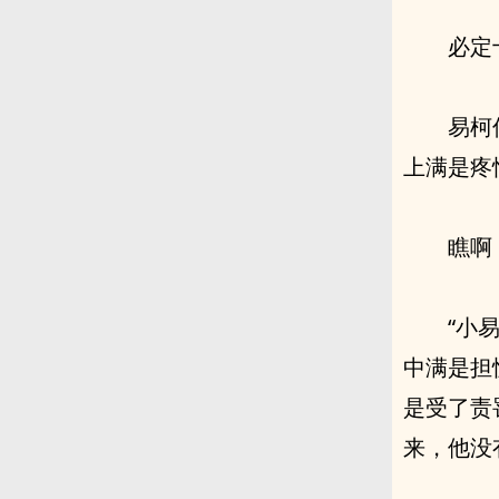
必定
易柯
上满是疼
瞧啊
“小
中满是担
是受了责
来，他没