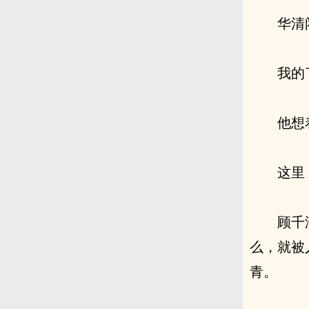
华清
我的
他想
这里
顾千
么，就被
青。