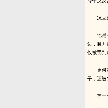
冷中反反
况且
他是
边，撇开
仅被罚到
更何
子，还被
等一