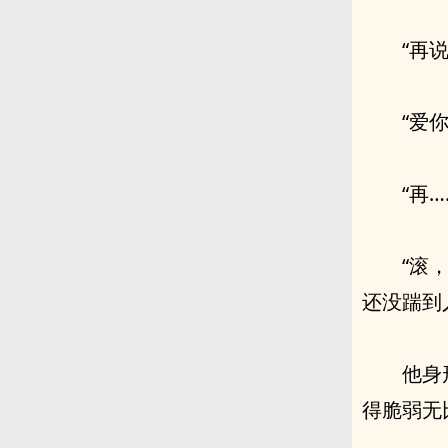
“再
“爱你
“再…
“滚
还没踹到
他身
得脆弱无