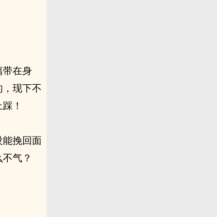
。
漓带在身
的，现下不
上踩！
没能挽回面
么不气？