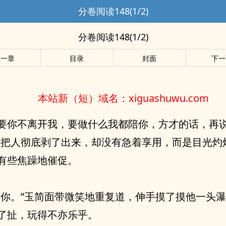
分卷阅读148(1/2)
分卷阅读148(1/2)
上一章
目录
封面
下一
本站新（短）域名：xiguashuwu.com
要你不离开我，要做什么我都陪你，方才的话，再
清把人彻底剥了出来，却没有急着享用，而是目光灼
有些焦躁地催促。
爱你。”玉简面带微笑地重复道，伸手摸了摸他一头
了扯，玩得不亦乐乎。