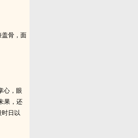
膝盖骨，面
掌心，眼
未果，还
段时日以