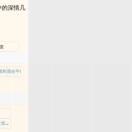
中的深情几
页
清和
我在平行世界当王
美乳性冷淡合租美少女室友对我不设防