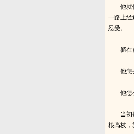
他就
一路上经
忍受。
躺在
他怎
他怎
当初
根高枝，