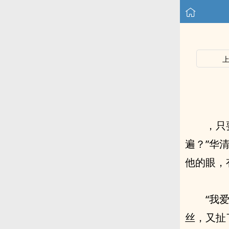
，只
遍？”华
他的眼，
“我
丝，又扯