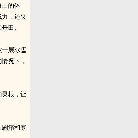
修士的体
成力，还夹
和丹田。
被一层冰雪
的情况下，
的灵根，让
在剧痛和寒