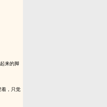
抬起来的脚
捏着，只觉