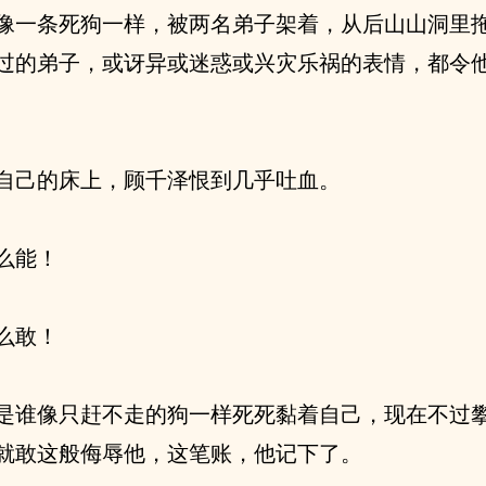
像一条死狗一样，被两名弟子架着，从后山山洞里
过的弟子，或讶异或迷惑或兴灾乐祸的表情，都令
自己的床上，顾千泽恨到几乎吐血。
么能！
么敢！
是谁像只赶不走的狗一样死死黏着自己，现在不过
就敢这般侮辱他，这笔账，他记下了。