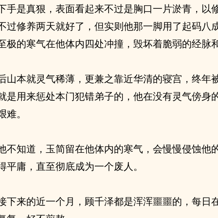
下手是真狠，表面看起来不过是胸口一片淤青，以
不过修养两天就好了，但实则他那一脚用了起码八
至极的寒气在他体内四处冲撞，毁坏着脆弱的经脉
后山本就灵气稀薄，更兼之靠近华清的寝宫，终年
就是用来惩处本门犯错弟子的，他在没有灵气傍身
艰难。
他不知道，玉简留在他体内的寒气，会慢慢侵蚀他
得平庸，直至彻底成为一个废人。
接下来的近一个月，顾千泽都是浑浑噩噩的，每日