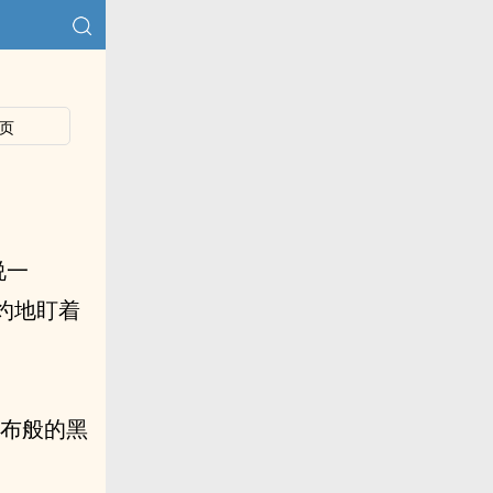
页
说一
灼地盯着
瀑布般的黑