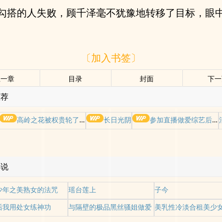
勾搭的人失败，顾千泽毫不犹豫地转移了目标，眼
〔加入书签〕
上一章
目录
封面
下一
推荐
高岭之花被权贵轮了后
长日光阴
参加直播做爱综艺后我火了(NPH)
小说
少年之美熟女的法咒
瑶台莲上
子今
后我用处女练神功
与隔壁的极品黑丝骚姐做爱