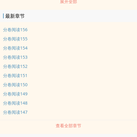
展开全部
扉！” “这有何难？” 玉简穿越之前： 渣渣1：你算个什么
东西?不过是无聊时打发时间的玩意儿，也配提什么真心？ 渣渣
最新章节
2：你不过是他的替身，现在他回来了，识相的就自己滚出去！ 渣
渣3：有几个臭钱就了不起了吗？还包养，敢作践我，让你一无所
分卷阅读156
有！ 穿越之后，渣渣们痛哭流涕：对不起！我爱的是你，我真的
分卷阅读155
不能没有你，求你回来吧！ 某人笑得纯良且无辜：你哪位？我
分卷阅读154
们……好像不熟吧？老攻，这里有变态…… 老攻：乖，放着我来收
分卷阅读153
拾，别碰脏东西。 不爱我是吧？替身是吧？绿我是吧？ 没关
分卷阅读152
系，你的原谅帽已经送达，请戴稳哦么么哒！还有你的原谅色套餐，
祝食用愉快哦~ 暗恋成狂闷骚精分蛇精病攻*怼天怼地武力值爆表
分卷阅读151
狐狸精受 内容标签： 强强 穿越时空 快穿 爽文 各位书友要是觉得
分卷阅读150
《让渣渣们悔不当初的日子里》还不错的话请不要忘记向您QQ群和微
分卷阅读149
博里的朋友推荐哦！
分卷阅读148
分卷阅读147
查看全部章节