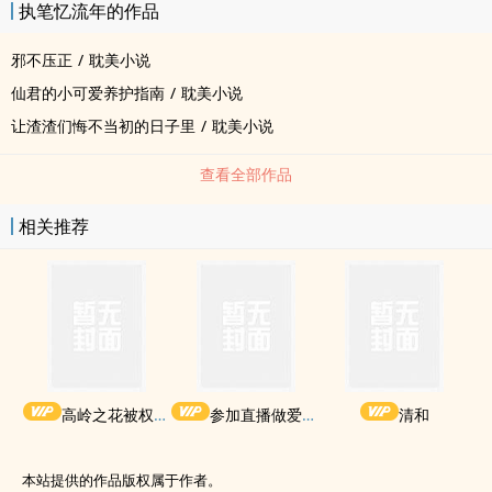
执笔忆流年的作品
邪不压正
/
耽美小说
仙君的小可爱养护指南
/
耽美小说
让渣渣们悔不当初的日子里
/
耽美小说
查看全部作品
相关推荐
高岭之花被权贵轮了后
参加直播做爱综艺后我火了(NPH)
清和
本站提供的作品版权属于作者。