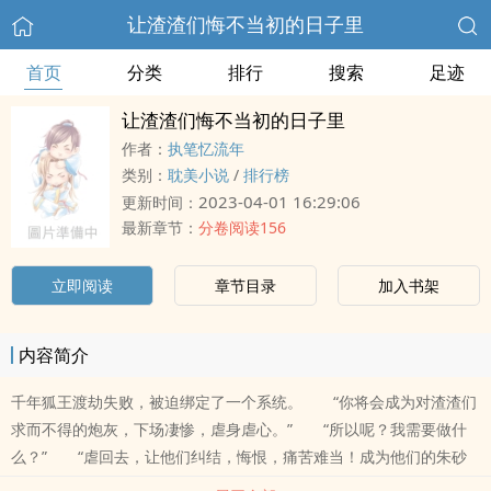
让渣渣们悔不当初的日子里
首页
分类
排行
搜索
足迹
让渣渣们悔不当初的日子里
作者：
执笔忆流年
类别：
耽美小说
/
排行榜
2023-04-01 16:29:06
更新时间：
最新章节：
分卷阅读156
立即阅读
章节目录
加入书架
内容简介
千年狐王渡劫失败，被迫绑定了一个系统。 “你将会成为对渣渣们
求而不得的炮灰，下场凄惨，虐身虐心。” “所以呢？我需要做什
么？” “虐回去，让他们纠结，悔恨，痛苦难当！成为他们的朱砂
痣白月光，心底的一道疤，说不得碰不得，只要一想起来就痛彻心