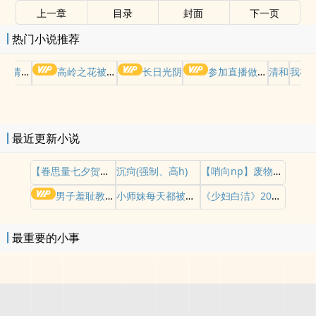
上一章
目录
封面
下一页
热门小说推荐
哭请摆好
高岭之花被权贵轮了后
长日光阴
参加直播做爱综艺后我火了(NPH)
清和
我在
最近更新小说
【眷思量七夕贺文】镜花水月
沉疴(强制、高h)
【哨向np】废物哨兵求生指南
男子羞耻教育世界（gb四爱女攻/高H）
小师妹每天都被操干不止（nph）
《少妇白洁》2026重制版
最重要的小事