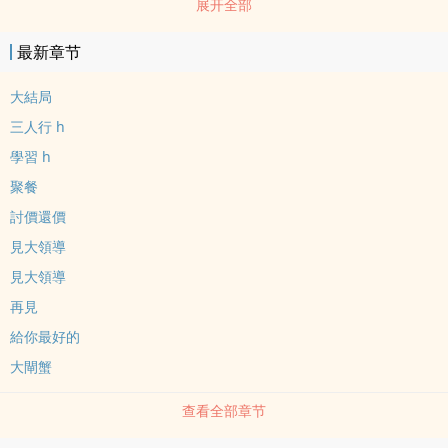
展开全部
最新章节
大結局
三人行 h
學習 h
聚餐
討價還價
見大領導
見大領導
再見
給你最好的
大閘蟹
查看全部章节