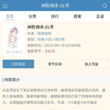
神獸傳承-白澤
首页
分类
排行
搜索
足迹
神獸傳承-白澤
作者：
喵喵喵喵
类别：
经典小说
/
排行榜
2023-04-13 02:58:06
更新时间：
最新章节：
大結局
立即阅读
章节目录
加入书架
内容简介
白若澤從生下來起就覺得自己很奇怪，她渾身的毛髮都是白色的，被
世人視為異類。隨著年齡增長，她開始發現自己有了些很神奇的能
力。且看她如何運用這些能力生存。不虐，1v1還是1vN不確定