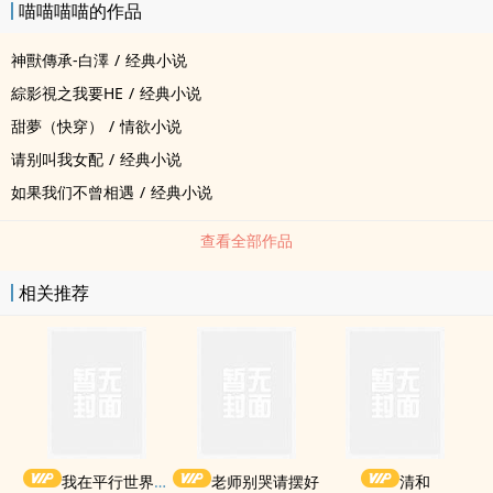
喵喵喵喵的作品
神獸傳承-白澤
/
经典小说
綜影視之我要HE
/
经典小说
甜夢（快穿）
/
情欲小说
请别叫我女配
/
经典小说
如果我们不曾相遇
/
经典小说
查看全部作品
相关推荐
我在平行世界当王
老师别哭请摆好
清和