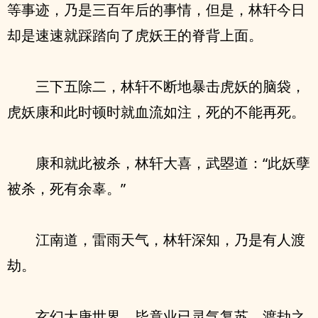
等事迹，乃是三百年后的事情，但是，林轩今日
却是速速就踩踏向了虎妖王的脊背上面。
三下五除二，林轩不断地暴击虎妖的脑袋，
虎妖康和此时顿时就血流如注，死的不能再死。
康和就此被杀，林轩大喜，武曌道：“此妖孽
被杀，死有余辜。”
江南道，雷雨天气，林轩深知，乃是有人渡
劫。
玄幻大唐世界，毕竟业已灵气复苏，渡劫之