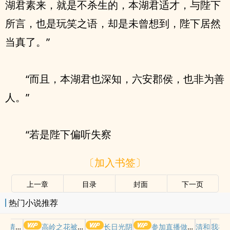
湖君素来，就是不杀生的，本湖君适才，与陛下
所言，也是玩笑之语，却是未曾想到，陛下居然
当真了。”
“而且，本湖君也深知，六安郡侯，也非为善
人。”
“若是陛下偏听失察
〔加入书签〕
上一章
目录
封面
下一页
热门小说推荐
哭请摆好
高岭之花被权贵轮了后
长日光阴
参加直播做爱综艺后我火了(NPH)
清和
我在