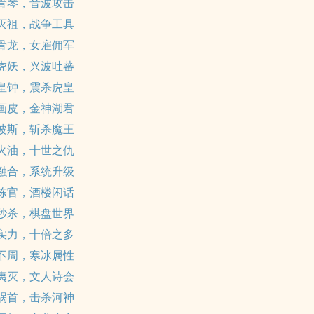
 骨琴，音波攻击
 灭祖，战争工具
 骨龙，女雇佣军
 虎妖，兴波吐蕃
 皇钟，震杀虎皇
 画皮，金神湖君
 波斯，斩杀魔王
 火油，十世之仇
 融合，系统升级
 陈官，酒楼闲话
 秒杀，棋盘世界
 实力，十倍之多
 不周，寒冰属性
 夷灭，文人诗会
 祸首，击杀河神