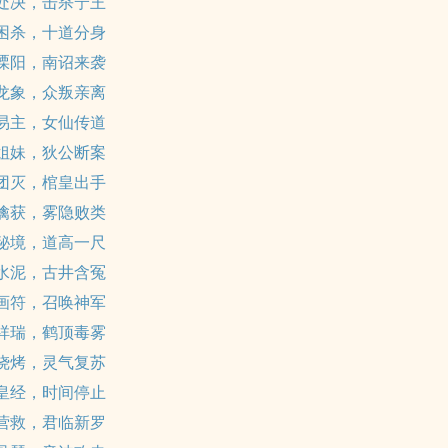
 处决，击杀宁王
 困杀，十道分身
 溧阳，南诏来袭
 龙象，众叛亲离
 易主，女仙传道
 姐妹，狄公断案
 团灭，棺皇出手
 擒获，雾隐败类
 秘境，道高一尺
 水泥，古井含冤
 画符，召唤神军
 祥瑞，鹤顶毒雾
 烧烤，灵气复苏
 皇经，时间停止
 营救，君临新罗