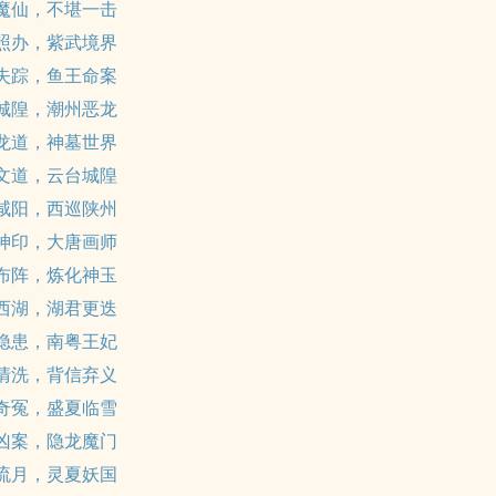
 魔仙，不堪一击
 照办，紫武境界
 失踪，鱼王命案
 城隍，潮州恶龙
 龙道，神墓世界
 文道，云台城隍
 咸阳，西巡陕州
 神印，大唐画师
 布阵，炼化神玉
 西湖，湖君更迭
 隐患，南粤王妃
 清洗，背信弃义
 奇冤，盛夏临雪
 凶案，隐龙魔门
 流月，灵夏妖国