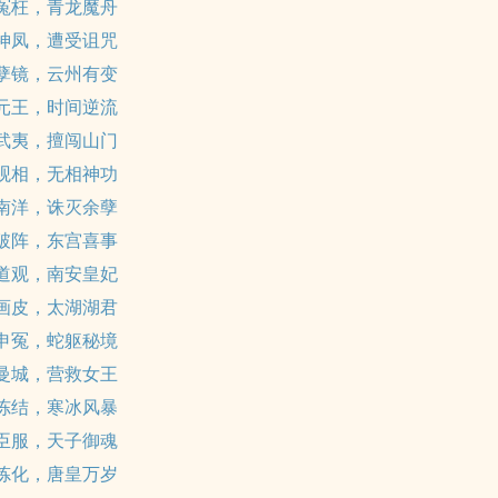
 冤枉，青龙魔舟
 神凤，遭受诅咒
 孽镜，云州有变
 元王，时间逆流
 武夷，擅闯山门
 观相，无相神功
 南洋，诛灭余孽
 破阵，东宫喜事
 道观，南安皇妃
 画皮，太湖湖君
 申冤，蛇躯秘境
 曼城，营救女王
 冻结，寒冰风暴
 臣服，天子御魂
 炼化，唐皇万岁