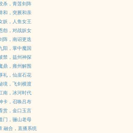
 绞杀，青莲剑阵
 讲和，突厥和亲
 女妖，人鱼女王
 恩怨，对战妖女
 剑阵，南诏更迭
 九阳，掌中魔国
 破禁，益州神探
 魔鼎，雍州解围
 厚礼，仙崖石花
 秘境，飞剑横渡
 江南，冰河时代
 神卡，召唤吕布
 看赏，金口玉言
 道门，骊山老母
0章 融合，直播系统