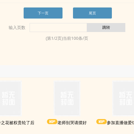
下一页
尾页
输入页数
(第
1
/
2
页)当前
100
条/页
岭之花被权贵轮了后
老师别哭请摆好
参加直播做爱综艺后我火