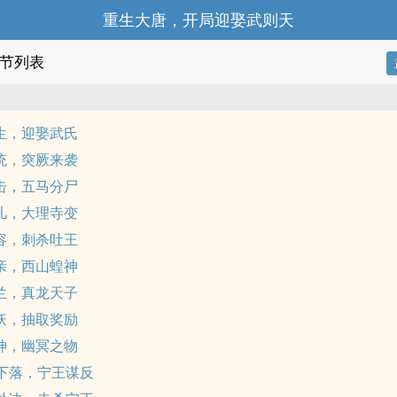
重生大唐，开局迎娶武则天
节列表
重生，迎娶武氏
系统，突厥来袭
反击，五马分尸
婉儿，大理寺变
易容，刺杀吐王
和亲，西山蝗神
楼兰，真龙天子
诛妖，抽取奖励
火神，幽冥之物
 下落，宁王谋反