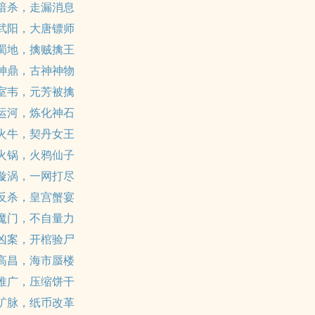
 暗杀，走漏消息
 武阳，大唐镖师
 蜀地，擒贼擒王
 神鼎，古神神物
 室韦，元芳被擒
 运河，炼化神石
 火牛，契丹女王
 火锅，火鸦仙子
 漩涡，一网打尽
 反杀，皇宫蟹宴
 魔门，不自量力
 凶案，开棺验尸
 高昌，海市蜃楼
 推广，压缩饼干
 矿脉，纸币改革