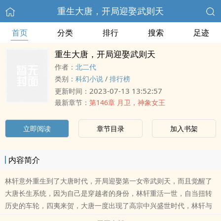
重生大唐，开局迎娶武则天
首页
分类
排行
搜索
足迹
重生大唐，开局迎娶武则天
作者：
北二代
类别：
科幻小说
/
排行榜
2023-07-13 13:52:57
更新时间：
最新章节：
第146章 月卫，神象女王
立即阅读
章节目录
加入书架
内容简介
林轩意外重生到了大唐时代，开局迎娶第一女帝武则天，而且觉醒了
大唐长生系统，因为自己是穿越者的身份，林轩重活一世，自当扭转
历史的车轮，四夷来贺，大唐一度出现了高宗中兴盛世时代，林轩与
武则天共同执掌大唐，应对一切宫中突变，一统天下。