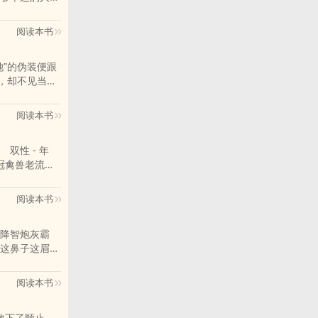
什么不会的东
上会有人比他
阅读本书
来的一缕光，
轻人眼中的香
”的伪装便跟
人惋惜。 有
，却不见当年
只喜欢
江湖上名声大
了林瑜。 易
耳朵。-谢怀
“因为我如今
阅读本书
？”郁迟：“…
我们是彼此的
剑多年宿敌，二
遍！☆互宠，
正 双性 - 年
“还曾与教众
各位书
冠禽兽老流
无情攻（谢怀
Q群和微博里
 学长学弟→
，大白话，涉
典型狗血和非典
视角多，总体
阅读本书
 雷点多文笔
 是发生在另
里的朋友推荐
降智炮灰霸
这鼻子这眉眼
的！好资源，
别想欺负我儿
阅读本书
想潜晏池，连
成为国际巨星
救下了顾止，