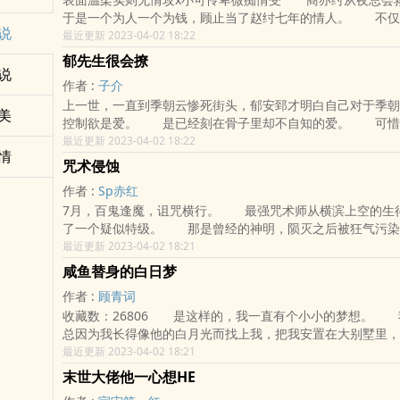
了，却连金主的床单都没摸到！ 晏池：你到底为什么
于是一个为人一个为钱，顾止当了赵纣七年的情人。 不仅
陶然满脸慈爱：儿砸，不用不好意思，爸爸相信你，其实哪怕
说
替身。 商亦纣把顾止捧成了一个不温不火的明星，顾止一
最近更新 2023-04-02 18:22
会很牛逼的，爸爸看好你哦！ 晏池：？？？我他妈以为你
商亦纣的替身预备役第一名，直至另一个小玩物的出现，
你竟然真的把我当儿子养？！ 某人气势汹汹锁了门，扯了
郁先生很会撩
原来在他的金主心里，他也是随时可被替换的。 狗血虐
说
张懵逼的脸冷笑道：来，好叫你知道知道，谁才是爸爸！ 
作者 :
子介
统好东西，但是传统渣贱。 后期必有追妻火葬场 标签: 
影帝攻*操碎心的老父亲沙雕霸总受 1、推荐基友主攻文
上一世，一直到季朝云惨死街头，郁安郅才明白自己对于季朝
门 各位书友要是觉得《替身本分/玩物本分》还不错的话请不要忘记向您
临下》BY甲子亥 2、双洁，无原型，勿带入 内容标签
美
控制欲是爱。 是已经刻在骨子里却不自知的爱。 可惜
QQ群和微博里的朋友推荐哦！
穿书 爽文 各位书友要是觉得《穿成影帝的老父亲》还不错的话请不要忘记
了。 重来一世季朝云：我刚刚跟人干架，人字拖坏了。
最近更新 2023-04-02 18:22
向您QQ群和微博里的朋友推荐哦！
情
背你。 季朝云：这太阳好刺眼。 郁安郅：（伸出手遮
咒术侵蚀
方） 季朝云：大太阳底下，好热啊。 郁安郅：（伸出
作者 :
Sp赤红
右煽动）郁先生改邪归正了啊，郁先生渣男变忠犬了，郁先生
7月，百鬼逢魔，诅咒横行。 最强咒术师从横滨上空的生
撩。 分类：重生 HE 甜文 无脑宠妻攻 梨涡骗子毒舌暴躁受 各位书友
了一个疑似特级。 那是曾经的神明，陨灭之后被狂气污染
是觉得《郁先生很会撩》还不错的话请不要忘记向您QQ群和
咒。 如今非神非人，亦不是咒灵的中也从死亡中被唤醒，
最近更新 2023-04-02 18:21
推荐哦！
不是结束，而是一个开端。 五条：我想看看名为污浊的余
咸鱼替身的白日梦
样的花。 中也：你是我无边疯狂中唯一的锚点。 //不
作者 :
顾青词
蚀到何种程度，我都会把你的灵魂拉回来。 //和污浊进行
收藏数：26806 是这样的，我一直有个小小的梦想。 
种什么体验？谢邀，神交的体验。 //污浊警告！ 排雷
总因为我长得像他的白月光而找上我，把我安置在大别墅里，
观融合预警，噬魂、咒术、5元神存在部分融合二设，有中也
从来不睡觉，只是想念白月光时才过来看我的脸。 白月光
最近更新 2023-04-02 18:21
（请参考野良神器） 2.if线中也，首领宰跳楼后开污浊死
落的把别墅过户给我，并且无情的给我几百万分手费，威胁我
角可能会在五条老师和中也之间切换，cp五条x中也 4.正
末世大佬他一心想HE
光，于是我只剩下大别墅和几百万孤苦度日，想想都令人心
概不是日更内容标签： 综漫 少年漫 文野 咒回 各位书友要是觉得《咒术侵