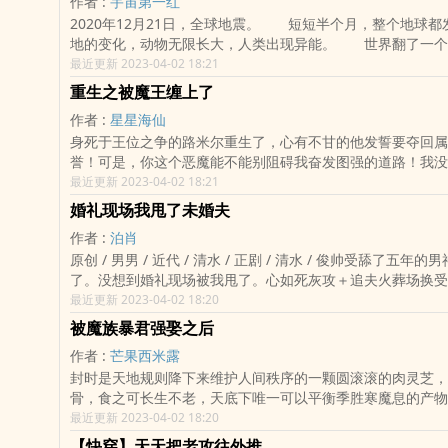
作者 :
宇宙第一红
都祈祷着有一天能遇到那位阔气的霸总 直到有一天，真的
蚀》还不错的话请不要忘记向您QQ群和微博里的朋友推荐哦
2020年12月21日，全球地震。 短短半个月，整个地球都
下来，冷冷的盯着我看。 “你开个条件吧。” 内容标签：
地的变化，动物无限长大，人类出现异能。 世界翻了一个
情有独钟 因缘邂逅 甜文 各位书友要是觉得《咸鱼替身的白日梦》还不错的
将此称为灵气复苏。 无数人因此丧命，但同时，也有人踩
最近更新 2023-04-02 18:21
话请不要忘记向您QQ群和微博里的朋友推荐哦！
往上爬。 爬到巅峰，掌控一切。 掌控——你所
重生之被魔王缠上了
沈奕七岁的时候，交到一个好朋友。 好朋友家里穷，吃不
作者 :
星星海仙
好朋友带回家，藏到床底下，把自己的好吃的都分给他一半
身死于王位之争的路米尔重生了，心有不甘的他发誓要夺回属
的好朋友长大了，翻上了他的床，锁住了他的腿。 温和善
誉！可是，你这个恶魔能不能别阻碍我奋发图强的道路！我没
辣攻 （现实向 陈老大是个狠人） 内容标签： 豪门世家
当路米尔抵抗不了命运的造化弄人，被恶魔救了一次又一次之
最近更新 2023-04-02 18:21
世 升级流 各位书友要是觉得《末世大佬他一心想HE》还不错的话请不要忘
实可以勉勉强强和恶魔谈一下恋爱。当他切身体会到身边常备
记向您QQ群和微博里的朋友推荐哦！
婚礼现场我甩了未婚夫
方便与实用之后，他也未尝不感叹命运的馈赠：嗯，真香！流
作者 :
泊肖
经变态不要脸恶魔攻×高贵傲娇野心勃勃妖精受 各位书友要是觉得《重生之
原创 / 男男 / 近代 / 清水 / 正剧 / 清水 / 俊帅受舔了五年
被魔王缠上了》还不错的话请不要忘记向您QQ群和微博里的
了。没想到婚礼现场被我甩了。心如死灰攻＋追夫火葬场换受文
各位书友要是觉得《婚礼现场我甩了未婚夫》还不错的话请不
最近更新 2023-04-02 18:20
QQ群和微博里的朋友推荐哦！
被魔族暴君强娶之后
作者 :
芒果西米露
封时是天地规则降下来维护人间秩序的一颗圆滚滚的肉灵芝，
骨，食之可长生不老，天底下唯一可以平衡季胜寒魔息的产物
就被魔君预定了。“不和我成亲我就吃了你噢。”威胁成功，魔
最近更新 2023-04-02 18:20
死的灵芝成了亲，礼成，天地规则降下万千花雨，意为万世不
【快穿】天天把老攻往外推