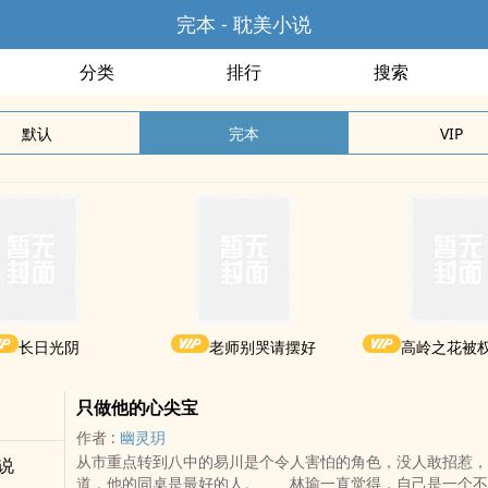
完本 - 耽美小说
分类
排行
搜索
默认
完本
VIP
长日光阴
老师别哭请摆好
高岭之花被
只做他的心尖宝
作者 :
幽灵玥
从市重点转到八中的易川是个令人害怕的角色，没人敢招惹，
说
道，他的同桌是最好的人。 林瑜一直觉得，自己是一个不