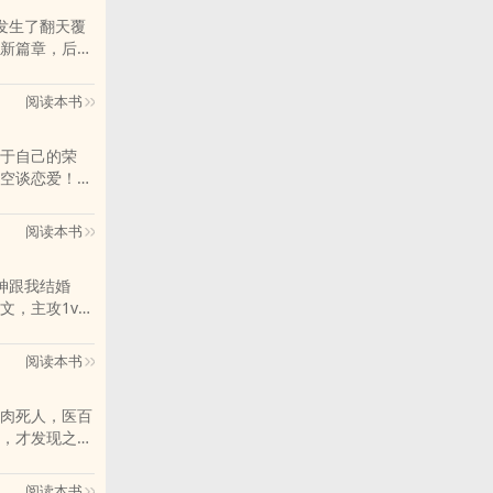
有霸总从车上
！
发生了翻天覆
 豪门世家
新篇章，后世
着鲜血和尸体
爱的。 ——
阅读本书
起饭，他就把
。 后来，他
于自己的荣
良受×偏执狠
空谈恋爱！但
 爱情战争 末
后，他觉得其
一个工具魔的
阅读本书
氓痴情外加曾
的男神跟我结婚
朋友推荐哦！
，主攻1v1
要忘记向您
阅读本书
肉死人，医百
，才发现之初
君端着一盘装
得离婚。“不
阅读本书