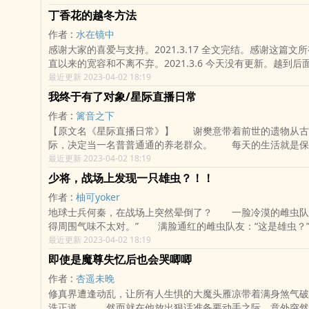
靳大才子gay完我就跑的故事。”-戚明雨 X 靳晨理性腹黑·全
丁香花的越冬方法
先讲道理·大佬攻温润随和·家财万贯·一言不合就买下来·少爷
作者 :
水在镜中
豪门世家 情有独钟 甜文 校园 搜索关键字：主角：戚明
感谢大家的喜爱与支持。2021.3.17 全文完结。感谢这篇文
话简介：双学霸的文理互殴。立意：保持热忱，勇敢向上，将
直以来的宽容和不离不弃。2021.3.6 今天没有更新。越到
荆棘变成星光。 各位书友要是觉得《双向招惹》还不错的话请不要忘记向
剧情剩得不多了。大家这两天都不用等。2020.12.09，因
最近更新 2023-04-02 18:19
您QQ群和微博里的朋友推荐哦！
了出版，所以在修旧文和写番外。丁香花预计会在17号左右
我终于有了对象/星际直播日常
文案之前：本文一切内容纯属虚构，如与现实存在雷同，实属
作者 :
篱音之下
代线亦实属编造，纯为剧情服务，请勿深究。排雷：攻青少年
【原文名《星际直播日常》】 谢樊意带着前世的遗物从古
观成谜。假顺从真算计高冷变态攻 x 假聪明真纯情乐天善良
际，决定当一名普普通通的养老群众。 每天的生活就是保
傅润生，出身好，家境好，长得好，学习好……看起来什么都
杞，做做饭，养养花。 不料，他碰上了一位绝世大美人
最近更新 2023-04-02 18:19
神不太好。他偷丁郁青的毛巾，丁郁青给他拿了条新的。他舔
棍的谢樊意一下子就动了心。 于是，谢樊意决定改变一下
冰棍儿，丁郁青给他又买了一根儿。傅润生不领情，丁郁青不
少将，战场上发现一只雄虫？！！
—— 做做饭，养美人。 【高亮：谢樊意是受！受！受
弟就是不分你我。有一天，傅润生让丁郁青体会到了什么叫“不
作者 :
柚可yoker
受！！！】 内容标签：种田文 美食星际直播 各位书友要是觉得《我终
代的竹马故事。狗血有，家长里短有，时代浪潮有。“丁香花
地球士兵何秦，在战场上突然晕倒了？ 一脸冷漠的雌虫队
于有了对象/星际直播日常》还不错的话请不要忘记向您QQ
儿的。” 各位书友要是觉得《丁香花的越冬方法》还不错的话请不要忘记向
得周围气味不太对。” 满脸通红的雌虫队友：“这是雄虫
友推荐哦！
您QQ群和微博里的朋友推荐哦！
在没想到）：原来，我是雌虫兴奋剂？ 【婚后】 何秦
最近更新 2023-04-02 18:19
将你是这样的套路虫！” 少将：“那么，我的雄主，你满
即使是魔尊失忆后也会哭唧唧
路的年下小狼狗，从此开启奋起压倒他家雌君的‘幸福’生活
作者 :
杏遥未晚
球】 少将：“雄主。” 何秦：“嗯？” 少将：“那个身
修真界遭逢动乱，让所有人生惧的大魔头雁凉带着满身煞气破
胸前鼓起的物种是什么？” 何秦：“......” 少将：“那
洗正道。 然而就在他放出狠话准备要动手之际，意外突然
方便吧？” 何秦：“......” 路过的地球女性：突然