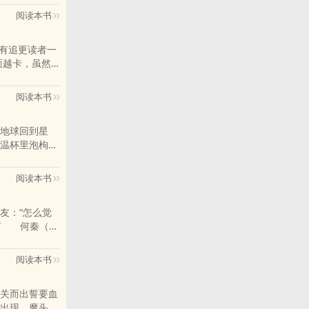
能酷盖·动手之前
阅读本书
受内容标签：
雨，靳晨一句
所有追更读者一
成长道路上的
后面越卡，虽然
为最近突如其来签
恢复更新。写在
阅读本书
巧合。本文年
时代变态且三
地球回到星
受丁郁青的竹马
温杯里泡枸
很好。就是精
。 两辈子光
丁郁青吃过的
养老生活日常
在乎。毕竟兄
阅读本书
受
分你我”上一
是冬天打骨朵
友：“怎么觉
群和微博里的朋
？” 何秦（实
：“原来，少
意吗？” 被套
阅读本书
； 【地
材像亚雌，但
关而出誓要血
种形态，战斗很不
出现，魔头莫
就被内涵到了。