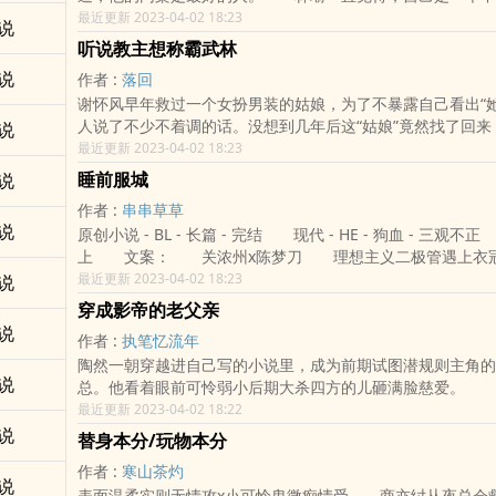
直到遇见易川，在他的眼里，同桌细心聪明，开朗活泼，没有
最近更新 2023-04-02 18:23
说
西，这样的人应该家庭美满幸福，可是越接触他才知道，这世
听说教主想称霸武林
更不幸，可却比他活的更精彩。 易川是林瑜灰暗里照射进
说
作者 :
落回
他拼了命想要把光留下。 ——后来易川事业有成，成了年
谢怀风早年救过一个女扮男装的姑娘，为了不暴露自己看出“她
饽饽，可就是这样的他，却毫不掩饰自己已有对象，令所有
人说了不少不着调的话。没想到几年后这“姑娘”竟然找了回来
说
人问过林瑜，你凭什么霸占着易川，林瑜只是笑笑:“就凭，他
眉清目秀的样子，任谁都能看出是个锋芒毕露的少年。少年在
最近更新 2023-04-02 18:23
我。” 又有人问易川，优秀的人那么多，你为什么选择
噪，传说是个杀人不眨眼的魔头，却被谢怀风夸上一句就红了
川抬手捏住林瑜为他设计的耳钉，露出了手上宣示主权的钻戒:
睡前服城
说
风手里拿着茶馆买来的话本，边翻边念。“杀人如麻，嗜血成狂
的一切都是为了他而奋斗，我的动力就是想成为他的未来。”
作者 :
串串草草
没有。”“沉默寡言，脾气古怪？”郁迟：“…也没有。”“与风流
一切，非你不可。 ☆不虐，不虐，不虐，重要的事情说三
说
原创小说 - BL - 长篇 - 完结 现代 - HE - 狗血 - 三观不
人恩怨纠葛深重？”郁迟：“…有恩，无怨。”谢怀风看到最后，
甜文，要透过表象（简介）看内质。 分类：HE 青春 校园 现代 
上 文案： 关浓州x陈梦刀 理想主义二极管遇上衣
承诺定带领魔教血洗江湖称霸武林？”郁迟：“……”-假风流真
友要是觉得《只做他的心尖宝》还不错的话请不要忘记向您Q
氓 封建大家长老流氓攻x（伪）毒舌心软丢球跑受 年上
最近更新 2023-04-02 18:23
说
风）x假冷血真深情受（郁迟），强强，暗恋→甜宠剧情简单
的朋友推荐哦！
师生 受前期医生后期律师 双性 破镜重圆 生子 依旧是非
及很少一点朝堂，看个乐子不要太较真！卷一攻视角多卷二受
穿成影帝的老父亲
型渣贱 童养媳（误）生崽后丢球跑了 攻受年龄差10岁
来说不分主攻或受，在意主攻主受的小可爱慎重！ 各位书友要是觉得《听
说
作者 :
执笔忆流年
渣 章节名三个字的有肉 一切涉及专业知识的都是瞎掰
说教主想称霸武林》还不错的话请不要忘记向您QQ群和微博
陶然一朝穿越进自己写的小说里，成为前期试图潜规则主角的
一个宇宙的故事 各位书友要是觉得《睡前服城》还不错的话请不要忘记向
哦！
说
总。他看着眼前可怜弱小后期大杀四方的儿砸满脸慈爱。 
您QQ群和微博里的朋友推荐哦！
这气度这八块腹肌！我儿砸天下第一帅！ 好人脉，都是他
最近更新 2023-04-02 18:22
都是他的！美人，都是他的！ 甚至在片场霸气宣言：谁都
说
替身本分/玩物本分
砸！ 众人：这是什么特殊的情趣？ 所有人都以为陶然
作者 :
寒山茶灼
晏池自己都这么以为。可他一直等啊等，等到他大红大紫，都
说
表面温柔实则无情攻x小可怜卑微痴情受 商亦纣从夜总会