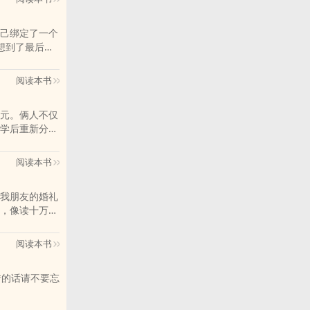
道理，天地规
吃了你。”某
己绑定了一个
小块塞进魔君
想到了最后，
我就说灵芝很
这任务怎么和
裁攻（都市）√
！
阅读本书
校霸攻（校园）
执兽神攻（远
元。俩人不仅
s痴情银杏攻
学后重新分
一届，而且还
后，戚明雨怒
阅读本书
状元学长接近
他的同桌是个
我朋友的婚礼
明明长了张大
，像读十万遍
友生日趴，小
能。” 那之
都是你。”-父
留在原来的城
阅读本书
友推荐哦！
个对他来说有
将秘密宣之于
归文，首次登
班生，随手拿
给你们讲讲，