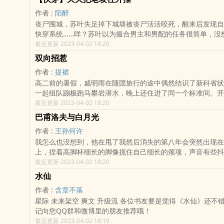
答应我就吃了你。”威胁成功，魔君又端着一盘装死的灵芝讲
作者 :
阳醉
则降下灵气让封时当成化人，不亲亲不给开门。“不许诺我也要
丧尸围城，苏叶失足掉下城墙被丧尸活活咬死，醒来后发现自
王妃某天再次被威胁时终于发威了，他索性在自己原身割了一
快穿系统……咩？苏叶以为撮合男主和男配的任务很简单，没
的嘴里，然后看着魔君流了一晚上的鼻血沾沾自喜：“看吧，
意外就把自己演成了主角受？好多个世界后，苏叶：“魂淡！
最近更新 2023-04-02 18:20
补的。”再然后……遭到报应了。 各位书友要是觉得《被魔族暴君强娶之
我想象中的不一样啊！世界暂定如下:一.猫奴助理受vs霸道总
后》还不错的话请不要忘记向您QQ群和微博里的朋友推荐哦
双向招惹
二.禁欲魔尊受vs妖孽和尚攻（古风）√三.透明跟班受vs强势
作者 :
提裙
√四.作死学生受vs铁血教官攻（abo）√五.软糯雌性受vs偏
高二前的暑假，戚明雨在随团旅行的途中偶然结识了新科省状
古）√六.迷糊男仆受vs宠妻家主攻（现代）√七.迟钝身娇受v
一起组队蹦极跑马攀岩潜水，晚上还住进了同一个标准间。开
（异世）... 各位书友要是觉得《【快穿】天天把老攻往外推》还不错的话请
班，戚明雨发现身边竟坐了个熟人。原来“省状元”不仅和自己
最近更新 2023-04-02 18:20
不要忘记向您QQ群和微博里的朋友推荐哦！
是个不折不扣的学渣。在目睹“虚伪同桌”给校花亲妹送奶茶之
巴甫洛夫与白月光
气爆发，拎着衣领直接把人摔进操场的沙坑里。“合着你假冒
作者 :
王孙何许
我，就是为了泡我妹是吧？”相处时间久了，戚明雨逐渐发现
我怎么也没想到，他在甩了我然后消失的第八年会突然出现在
怪人。明明擅长的是政史地却非要赖在理科班垫成绩单的底；
上，捏着高脚杯细长的脚像扼住自己细长的颈项，声音有些抖
众情人的脸，却对女孩子们的各种示好视而不见。直到一次朋
江城子读到声音喑哑。 他说：“你相信吗……爱是一种本
最近更新 2023-04-02 18:20
怪人当着几十号直男兄弟的面耍酒疯表白：“我喜欢的人，一直
后又过了很久，我才明白他的意思。 HE。 各位书友要是觉得《巴甫洛
亲去世后，靳晨拒绝母亲要接他出国的提议，仍然选择一个人
水仙
夫与白月光》还不错的话请不要忘记向您QQ群和微博里的朋
市生活。不仅因为这里有和父亲的所有回忆，还因为结识了一
作者 :
含章不落
些特别的少年。单向暗恋一整年后，却因为一次意外，竟当众
星际 未来架空 爽文 升级流 各位书友要是觉得《水仙》还不错的话请不要忘
口。百感交集下，他还是选择了不告而别。转学后，靳晨弃理
记向您QQ群和微博里的朋友推荐哦！
上了年级榜首位。发榜当天，班里来了位同样理转文的学霸插
最近更新 2023-04-02 18:19
起成绩单，盯着上面某个名字，对吃瓜群众轻笑开口。“我来