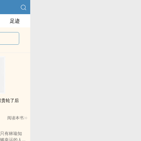
足迹
权贵轮了后
阅读本书
只有林瑜知
够幸运的人，