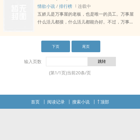
了最初的磨合期，适应良好的林小月不仅成功觉醒
情欲小说
/
排行榜
连载中
了和病友追更蝙布文学的小小爱好，还在某次小丑
五娇儿是万事屋的老板，也是唯一的员工。万事屋
的越狱中非常不小心的“失手”杀了小丑。? ? ? ? 杀死
什么活儿都接，什么活儿都能办好。不过，万事屋
小丑是有些别的原因，但最主要的还是为自己报
接什么活儿，怎么接，全凭五娇儿喜好。而五娇儿
仇，表面好说话，实则睚眦必报的林小月以为这实
唯一明显的偏好，就是活儿的对象得长得好看，身
在是一桩精神病人“防卫过当”的小事，不值得引起任
材也好。因为，他们的身体就是她要的酬劳。
下页
尾页
何人的关注，却没想到不仅引起了蝙蝠侠的注视，
还被院方莫名强制谴离了快乐老家阿卡姆。? ? ? ? ?
输入页数
一离开精神病院，不情不愿的林小月就无缝衔接了
一份为哥谭首富布鲁斯·韦恩清理庄园的好工作。不
(第
1
/
1
页)当前
20
条/页
疑有他，只当是阿卡姆精神病院对病人出院后的关
怀工作做得妥当，清洁女仆·林小月每日循规蹈矩的
遵照着管家先生阿尔弗雷德的吩咐，兢兢业业的工
首页
作着。? ? ? ? ?一个月过去，就在林小月以为自己已
阅读记录
搜索小说
顶部
经适应了新工作，一切尘埃落定，日子将变得无聊
且安稳的档口，某个阳光明媚的早晨，准备上厕所
的，生前罹患重度幻觉症·死后成为无法控制污染的
混沌邪神·林小月分月......发现自己的逼不见了！? ?