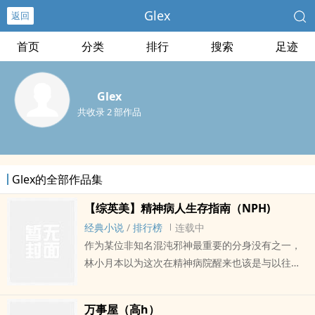
Glex
返回
首页
分类
排行
搜索
足迹
Glex
共收录 2 部作品
Glex的全部作品集
【综英美】精神病人生存指南（NPH)
经典小说
/
排行榜
连载中
作为某位非知名混沌邪神最重要的分身没有之一，
林小月本以为这次在精神病院醒来也该是与以往经
历的世界大同小异，不料刚醒的瞬间就差点被越狱
的小丑送走......? ? ? ? 阿卡姆病院人才济济，在渡过
万事屋（高h）