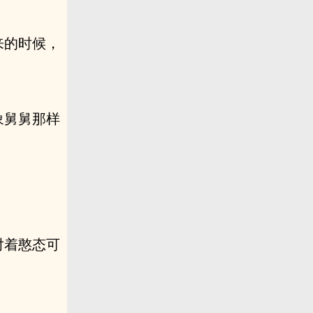
来的时候，
象舅舅那样
对着憨态可