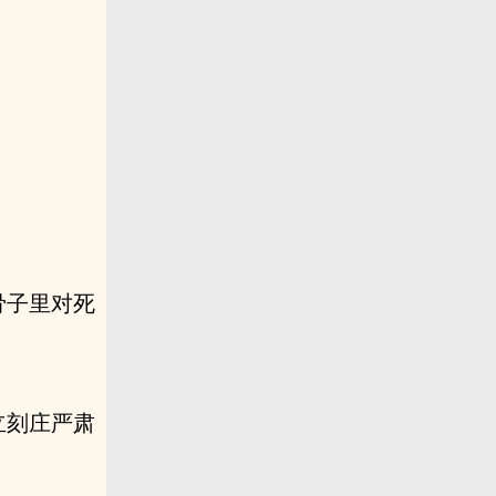
骨子里对死
立刻庄严肃