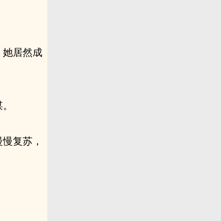
，她居然成
谋。
慢慢复苏，