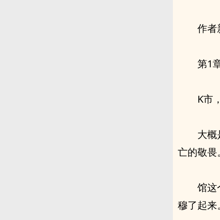
作者
第1
K市
大概
亡的敬畏
馆这
穆了起来