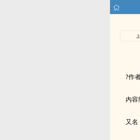
?作
內容
又名