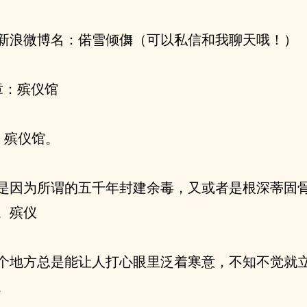
新浪微博名：偌雪倾儛（可以私信和我聊天哦！）
章：殡仪馆
，殡仪馆。
是因为所谓的五千年封建余毒，又或者是根深蒂固
。殡仪
个地方总是能让人打心眼里泛着寒意，不知不觉就
。