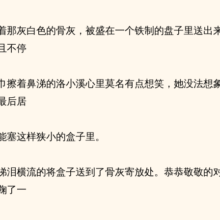
着那灰白色的骨灰，被盛在一个铁制的盘子里送出
且不停
巾擦着鼻涕的洛小溪心里莫名有点想笑，她没法想
最后居
能塞这样狭小的盒子里。
涕泪横流的将盒子送到了骨灰寄放处。恭恭敬敬的
鞠了一