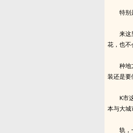
特别
来这
花，也不
种地
装还是要
K市
本与大城
轨，