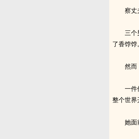
察丈
三个
了香饽饽
然而
一件
整个世界
她面