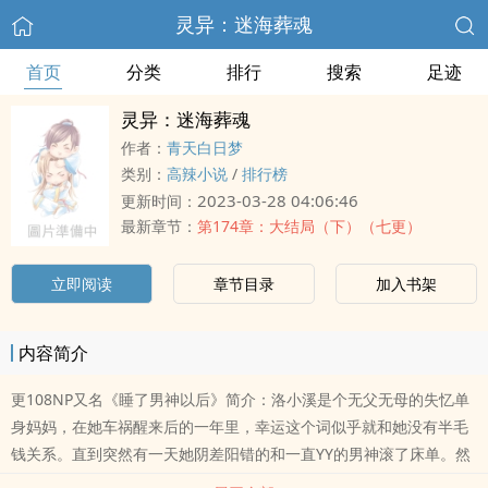
灵异：迷海葬魂
首页
分类
排行
搜索
足迹
灵异：迷海葬魂
作者：
青天白日梦
类别：
高辣小说
/
排行榜
2023-03-28 04:06:46
更新时间：
最新章节：
第174章：大结局（下）（七更）
立即阅读
章节目录
加入书架
内容简介
更108NP又名《睡了男神以后》简介：洛小溪是个无父无母的失忆单
身妈妈，在她车祸醒来后的一年里，幸运这个词似乎就和她没有半毛
钱关系。直到突然有一天她阴差阳错的和一直YY的男神滚了床单。然
后，她的人生就如同开挂了一般。冷峻帅气的心理医生贺子谦，温柔