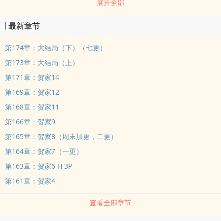
展开全部
儒雅的大学教授楚辞，还有她那失踪了一年的警察丈夫苏寒。三个男
神级别的人开始对她进行了疯狂的追求。一时间，她居然成了香饽
最新章节
饽。然而，看似美妙的生活背面却隐藏着不为人知的惊天阴谋。一件
件诡异的事情开始在她身边发生。而她的记忆开始慢慢复苏，整个世
第174章：大结局（下）（七更）
界开始在她面前一点一点的彻底颠覆。 各位书友要是觉得《灵异：迷
第173章：大结局（上）
海葬魂》还不错的话请不要忘记向您QQ群和微博里的朋友推荐哦！
第171章：贺家14
第169章：贺家12
第168章：贺家11
第166章：贺家9
第165章：贺家8（周末加更，二更）
第164章：贺家7（一更）
第163章：贺家6 H 3P
第161章：贺家4
查看全部章节