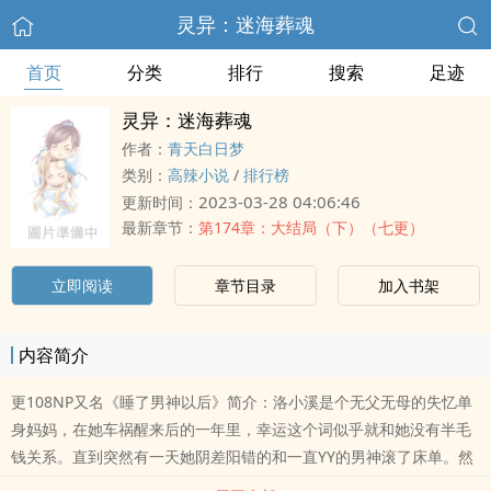
灵异：迷海葬魂
首页
分类
排行
搜索
足迹
灵异：迷海葬魂
作者：
青天白日梦
类别：
高辣小说
/
排行榜
2023-03-28 04:06:46
更新时间：
最新章节：
第174章：大结局（下）（七更）
立即阅读
章节目录
加入书架
内容简介
更108NP又名《睡了男神以后》简介：洛小溪是个无父无母的失忆单
身妈妈，在她车祸醒来后的一年里，幸运这个词似乎就和她没有半毛
钱关系。直到突然有一天她阴差阳错的和一直YY的男神滚了床单。然
后，她的人生就如同开挂了一般。冷峻帅气的心理医生贺子谦，温柔