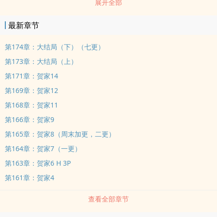
展开全部
儒雅的大学教授楚辞，还有她那失踪了一年的警察丈夫苏寒。三个男
神级别的人开始对她进行了疯狂的追求。一时间，她居然成了香饽
最新章节
饽。然而，看似美妙的生活背面却隐藏着不为人知的惊天阴谋。一件
件诡异的事情开始在她身边发生。而她的记忆开始慢慢复苏，整个世
第174章：大结局（下）（七更）
界开始在她面前一点一点的彻底颠覆。 各位书友要是觉得《灵异：迷
第173章：大结局（上）
海葬魂》还不错的话请不要忘记向您QQ群和微博里的朋友推荐哦！
第171章：贺家14
第169章：贺家12
第168章：贺家11
第166章：贺家9
第165章：贺家8（周末加更，二更）
第164章：贺家7（一更）
第163章：贺家6 H 3P
第161章：贺家4
查看全部章节