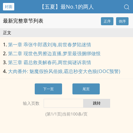
【五夏】最No.1的两人
封面
最新完整章节列表
正序
倒序
正文
第一章 乖张牛郎遇刘海,前世春梦陷迷情
第二章 现世色男擦边直播,梦里最强捆绑做恨
第三章 霸总救美解春药,两世揭谜诉衷情
大肉番外: 魅魔假扮风俗娘,霸总秒变大色狼(OOC预警)
下一页
尾页
输入页数
(第
1
/
1
页)当前
100
条/页