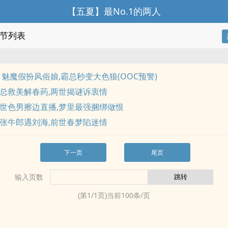
【五夏】最No.1的两人
节列表
 魅魔假扮风俗娘,霸总秒变大色狼(OOC预警)
霸总救美解春药,两世揭谜诉衷情
现世色男擦边直播,梦里最强捆绑做恨
乖张牛郎遇刘海,前世春梦陷迷情
下一页
尾页
输入页数
(第
1
/
1
页)当前
100
条/页