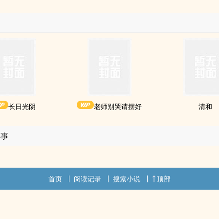
长日光阴
老师别哭请摆好
清和
小事
首页
阅读记录
搜索小说
顶部