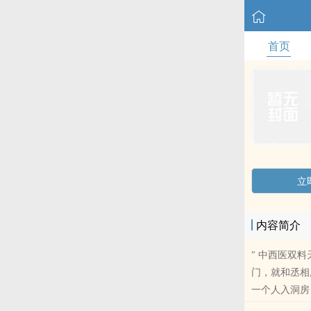
首页
立
内容简介
" 中西医双
门，就和丞相
一个人入洞房
而他冷眼看着